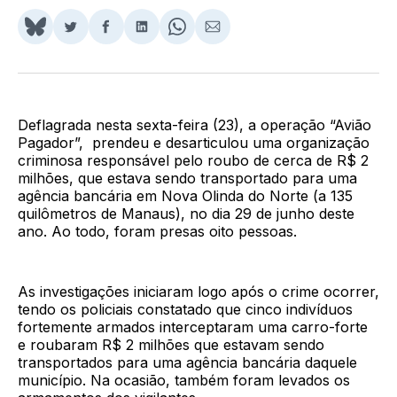
Share
Compartilhar
Compartilhar
Compartilhar
Share
Compartilhar
on
no
no
no
on
via
BlueSky
Twitter
Facebook
LinkedIn
WhatsApp
Email
Deflagrada nesta sexta-feira (23), a operação “Avião
Pagador”, prendeu e desarticulou uma organização
criminosa responsável pelo roubo de cerca de R$ 2
milhões, que estava sendo transportado para uma
agência bancária em Nova Olinda do Norte (a 135
quilômetros de Manaus), no dia 29 de junho deste
ano. Ao todo, foram presas oito pessoas.
As investigações iniciaram logo após o crime ocorrer,
tendo os policiais constatado que cinco indivíduos
fortemente armados interceptaram uma carro-forte
e roubaram R$ 2 milhões que estavam sendo
transportados para uma agência bancária daquele
município. Na ocasião, também foram levados os