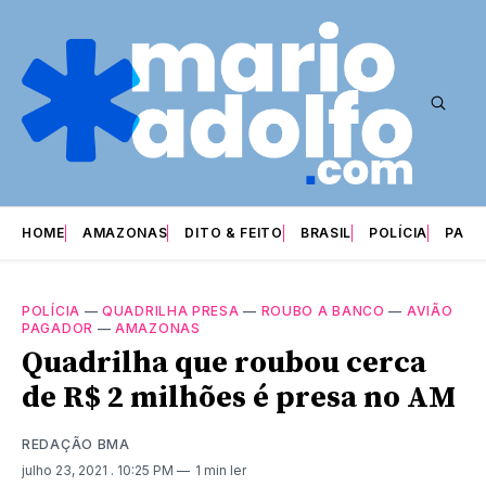
HOME
AMAZONAS
DITO & FEITO
BRASIL
POLÍCIA
PARI
POLÍCIA
—
QUADRILHA PRESA
—
ROUBO A BANCO
—
AVIÃO
PAGADOR
—
AMAZONAS
Quadrilha que roubou cerca
de R$ 2 milhões é presa no AM
REDAÇÃO BMA
julho 23, 2021
. 10:25 PM
1 min ler