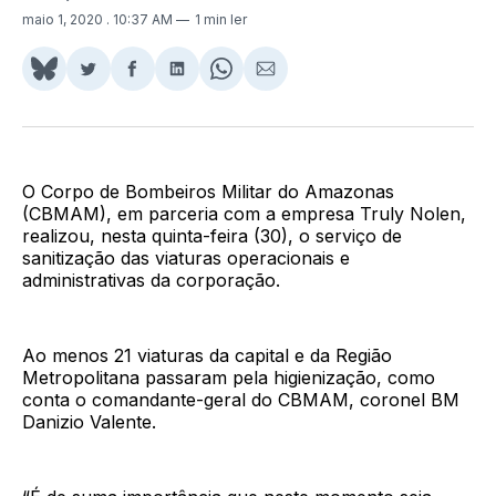
maio 1, 2020
. 10:37 AM
1 min ler
Share
Compartilhar
Compartilhar
Compartilhar
Share
Compartilhar
on
no
no
no
on
via
BlueSky
Twitter
Facebook
LinkedIn
WhatsApp
Email
O Corpo de Bombeiros Militar do Amazonas
(CBMAM), em parceria com a empresa Truly Nolen,
realizou, nesta quinta-feira (30), o serviço de
sanitização das viaturas operacionais e
administrativas da corporação.
Ao menos 21 viaturas da capital e da Região
Metropolitana passaram pela higienização, como
conta o comandante-geral do CBMAM, coronel BM
Danizio Valente.