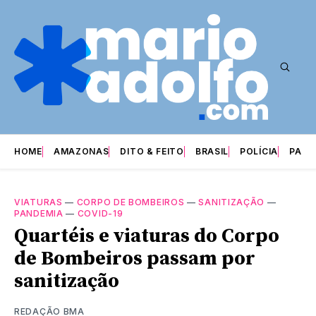
HOME
AMAZONAS
DITO & FEITO
BRASIL
POLÍCIA
PARI
VIATURAS
—
CORPO DE BOMBEIROS
—
SANITIZAÇÃO
—
PANDEMIA
—
COVID-19
Quartéis e viaturas do Corpo
de Bombeiros passam por
sanitização
REDAÇÃO BMA