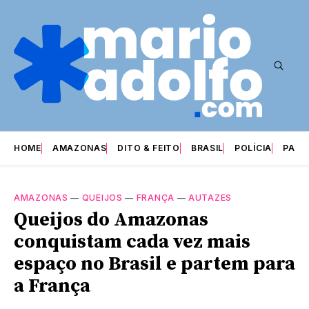
HOME
AMAZONAS
DITO & FEITO
BRASIL
POLÍCIA
PARI
AMAZONAS
—
QUEIJOS
—
FRANÇA
—
AUTAZES
Queijos do Amazonas
conquistam cada vez mais
espaço no Brasil e partem para
a França