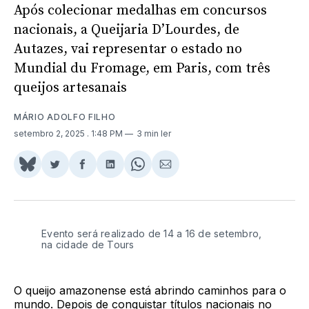
Após colecionar medalhas em concursos
nacionais, a Queijaria D’Lourdes, de
Autazes, vai representar o estado no
Mundial du Fromage, em Paris, com três
queijos artesanais
MÁRIO ADOLFO FILHO
setembro 2, 2025
. 1:48 PM
3 min ler
Share
Compartilhar
Compartilhar
Compartilhar
Share
Compartilhar
on
no
no
no
on
via
BlueSky
Twitter
Facebook
LinkedIn
WhatsApp
Email
Evento será realizado de 14 a 16 de setembro,
na cidade de Tours
O queijo amazonense está abrindo caminhos para o
mundo. Depois de conquistar títulos nacionais no