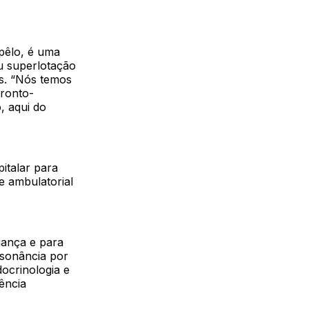
pêlo, é uma
u superlotação
s. “Nós temos
Pronto-
, aqui do
italar para
e ambulatorial
iança e para
ssonância por
ocrinologia e
ência