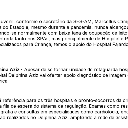
ojuvenil, conforme o secretário da SES-AM, Marcellus Cam
es do Estado e, mesmo durante a pandemia, nunca alcanço
endo-se normalmente com baixa taxa de ocupação de leito
entrada tanto nos SPAs, mas principalmente de Hospital e 
ializados para Criança, temos o apoio do Hospital Fajardo
hina Aziz
- Apesar de se tornar unidade de retaguarda hosp
ital Delphina Aziz vai ofertar apoio diagnóstico de imagem 
rica.
 referência para os três hospitais e pronto-socorros da cr
a fila de espera do sistema de regulação. Exames como re
rafia e consultas em especialidades como cardiologia, end
ão realizados no Delphina Aziz, ampliando a rede de assist