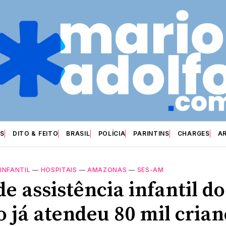
S
DITO & FEITO
BRASIL
POLÍCIA
PARINTINS
CHARGES
A
INFANTIL
—
HOSPITAIS
—
AMAZONAS
—
SES-AM
e assistência infantil do
o já atendeu 80 mil crian