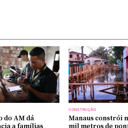
CONSTRUÇÃO
o do AM dá
Manaus constrói m
cia a famílias
mil metros de pon