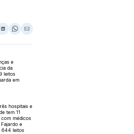
lhar
partilhar
Compartilhar
Share
Compartilhar
no
on
via
ebook
LinkedIn
WhatsApp
Email
nças e
cia da
 leitos
guarda em
ês hospitais e
de tem 11
m com médicos
 Fajardo e
 644 leitos