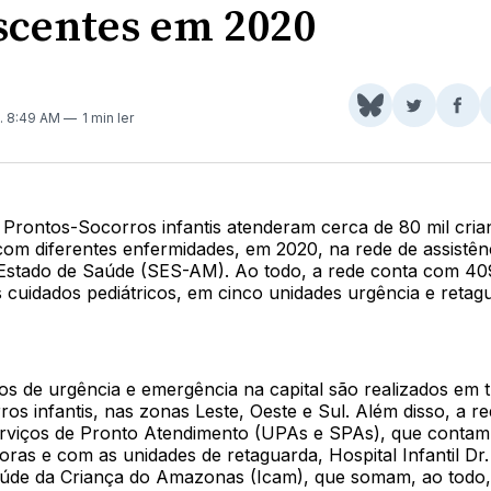
scentes em 2020
Share
Comparti
Com
. 8:49 AM
1 min ler
on
no
no
BlueSky
Twitter
Fac
 Prontos-Socorros infantis atenderam cerca de 80 mil cria
com diferentes enfermidades, em 2020, na rede de assistên
 Estado de Saúde (SES-AM). Ao todo, a rede conta com 409
s cuidados pediátricos, em cinco unidades urgência e reta
s de urgência e emergência na capital são realizados em tr
os infantis, nas zonas Leste, Oeste e Sul. Além disso, a re
rviços de Pronto Atendimento (UPAs e SPAs), que conta
oras e com as unidades de retaguarda, Hospital Infantil Dr.
Saúde da Criança do Amazonas (Icam), que somam, ao todo,