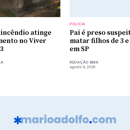
POLÍCIA
 incêndio atinge
Pai é preso suspei
ento no Viver
matar filhos de 3 e
3
em SP
MA
REDAÇÃO BMA
6
agosto 9, 2026