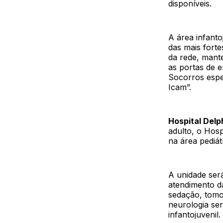
disponíveis.
A área infant
das mais fort
da rede, mant
as portas de 
Socorros espec
Icam”.
Hospital Delp
adulto, o Hosp
na área pediát
A unidade será
atendimento d
sedação, tomog
neurologia ser
infantojuvenil.