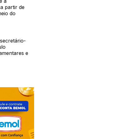
e à
a partir de
meio do
 secretário-
ulo
lamentares e