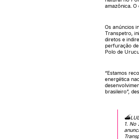
amazônica. O e
Os anúncios i
Transpetro, in
diretos e indi
perfuração de
Polo de Urucu,
“Estamos recon
energética nac
desenvolvimen
brasileiro”, de
⛴️LU
1. No 
anunci
Transp