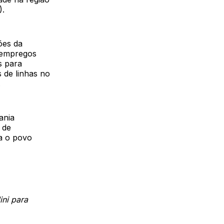
).
ões da
l empregos
s para
 de linhas no
.
ania
 de
a o povo
ini para