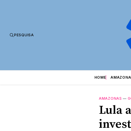
PESQUISA
HOME
AMAZONA
AMAZONAS
—
G
Lula 
inves