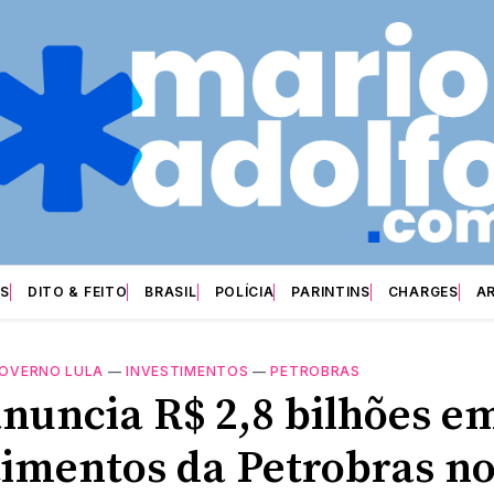
S
DITO & FEITO
BRASIL
POLÍCIA
PARINTINS
CHARGES
A
OVERNO LULA
—
INVESTIMENTOS
—
PETROBRAS
anuncia R$ 2,8 bilhões e
timentos da Petrobras n