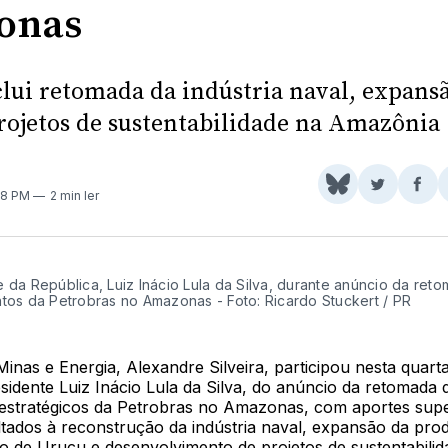
onas
clui retomada da indústria naval, expans
rojetos de sustentabilidade na Amazônia
Share
Comparti
Com
08 PM
2 min ler
on
no
no
BlueSky
Twitter
Fac
 da República, Luiz Inácio Lula da Silva, durante anúncio da ret
ntos da Petrobras no Amazonas - Foto: Ricardo Stuckert / PR
Minas e Energia, Alexandre Silveira, participou nesta quarta
sidente Luiz Inácio Lula da Silva, do anúncio da retomada 
 estratégicos da Petrobras no Amazonas, com aportes sup
ltados à reconstrução da indústria naval, expansão da pro
o de Urucu e desenvolvimento de projetos de sustentabilid