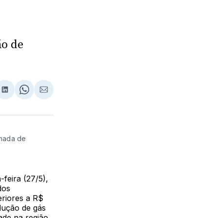
ão de
lhar
partilhar
Compartilhar
Share
Compartilhar
no
on
via
ebook
LinkedIn
WhatsApp
Email
omada de
-feira (27/5),
dos
eriores a R$
dução de gás
ade na região