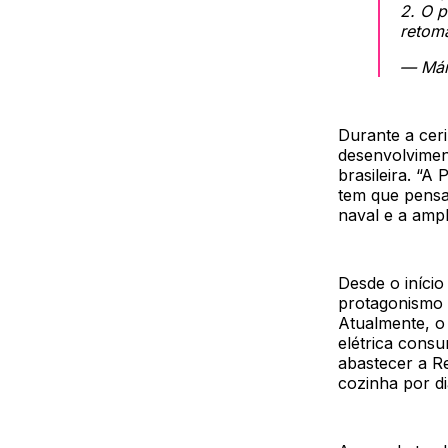
2. O p
retom
— Már
Durante a cer
desenvolvimen
brasileira. “
tem que pensar
naval e a ampl
Desde o início
protagonismo 
Atualmente, o
elétrica cons
abastecer a R
cozinha por di