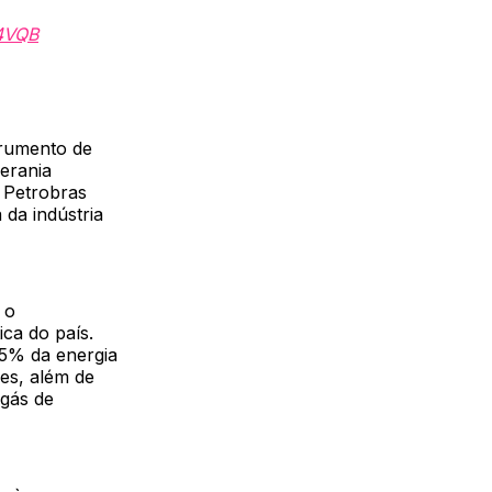
X4VQB
trumento de
erania
A Petrobras
 da indústria
 o
ca do país.
65% da energia
es, além de
 gás de