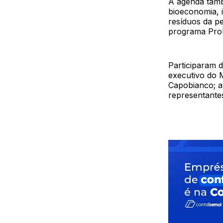
A agenda tamb
bioeconomia, i
resíduos da p
programa ProF
Participaram d
executivo do 
Capobianco; a
representantes