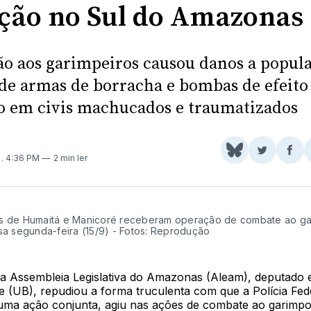
ção no Sul do Amazonas
ão aos garimpeiros causou danos a popul
 de armas de borracha e bombas de efeito
o em civis machucados e traumatizados
Share
Comparti
Com
5
. 4:36 PM
2 min ler
on
no
no
BlueSky
Twitter
Fac
s de Humaitá e Manicoré receberam operação de combate ao g
zsa segunda-feira (15/9) - Fotos: Reprodução
da Assembleia Legislativa do Amazonas (Aleam), deputado 
e (UB), repudiou a forma truculenta com que a Polícia Fed
uma ação conjunta, agiu nas ações de combate ao garimpo 