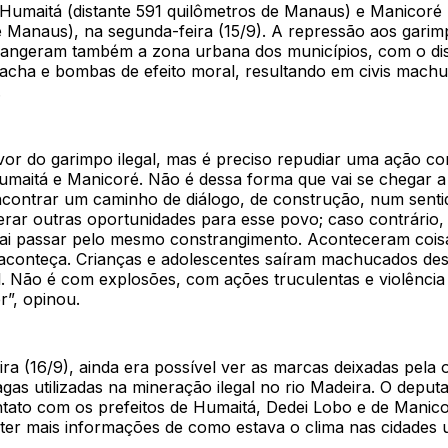
 Humaitá (distante 591 quilômetros de Manaus) e Manicoré 
e Manaus), na segunda-feira (15/9). A repressão aos gari
angeram também a zona urbana dos municípios, com o di
acha e bombas de efeito moral, resultando em civis mach
.
vor do garimpo ilegal, mas é preciso repudiar uma ação c
maitá e Manicoré. Não é dessa forma que vai se chegar a
contrar um caminho de diálogo, de construção, num senti
erar outras oportunidades para esse povo; caso contrário,
ai passar pelo mesmo constrangimento. Aconteceram cois
aconteça. Crianças e adolescentes saíram machucados de
l. Não é com explosões, com ações truculentas e violência
r”, opinou.
ira (16/9), ainda era possível ver as marcas deixadas pela
agas utilizadas na mineração ilegal no rio Madeira. O deput
tato com os prefeitos de Humaitá, Dedei Lobo e de Manico
bter mais informações de como estava o clima nas cidades 