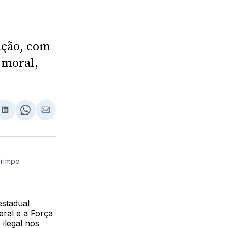
ação, com
 moral,
lhar
partilhar
Compartilhar
Share
Compartilhar
no
on
via
ebook
LinkedIn
WhatsApp
Email
arimpo
estadual
eral e a Força
ilegal nos