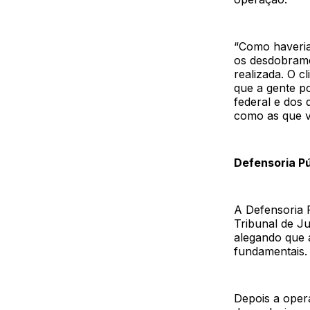
“Como haveria
os desdobrame
realizada. O c
que a gente p
federal e dos 
como as que v
Defensoria Pú
A Defensoria 
Tribunal de J
alegando que 
fundamentais. 
Depois a oper