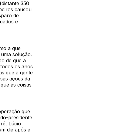
(distante 350
mpeiros causou
sparo de
ucados e
omo a que
 uma solução.
do de que a
 todos os anos
as que a gente
ssas ações da
 que as coisas
 operação que
ado-presidente
ré, Lúcio
um dia após a