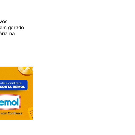
ovos
 tem gerado
ária na