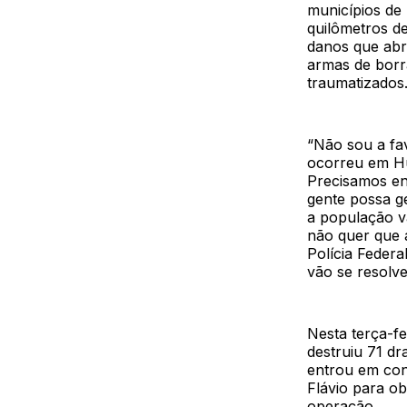
municípios de
quilômetros d
danos que abr
armas de borr
traumatizados
“Não sou a fa
ocorreu em Hu
Precisamos en
gente possa g
a população v
não quer que 
Polícia Federa
vão se resolve
Nesta terça-fe
destruiu 71 dr
entrou em con
Flávio para o
operação.