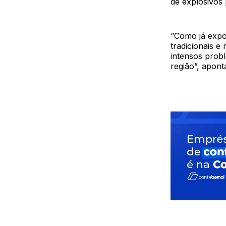
de explosivos 
“Como já expo
tradicionais e
intensos prob
região”, apont