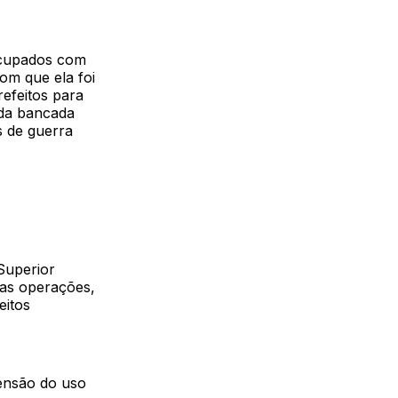
eocupados com
om que ela foi
efeitos para
 da bancada
s de guerra
Superior
nas operações,
eitos
pensão do uso