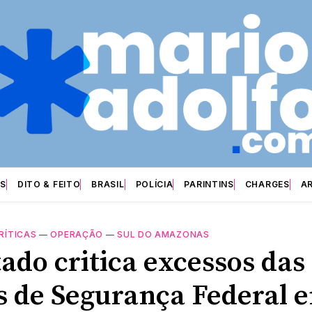
S
DITO & FEITO
BRASIL
POLÍCIA
PARINTINS
CHARGES
A
RÍTICAS
—
OPERAÇÃO
—
SUL DO AMAZONAS
ado critica excessos das
s de Segurança Federal 