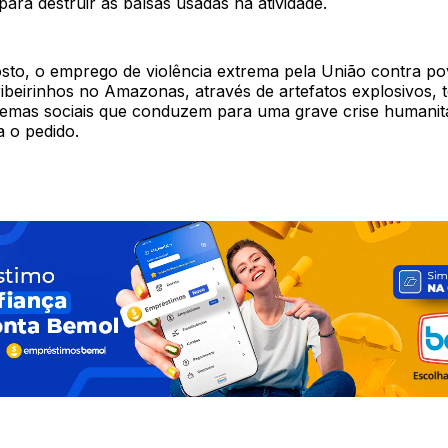
para destruir as balsas usadas na atividade.
sto, o emprego de violência extrema pela União contra p
 ribeirinhos no Amazonas, através de artefatos explosivos,
lemas sociais que conduzem para uma grave crise humanit
a o pedido.