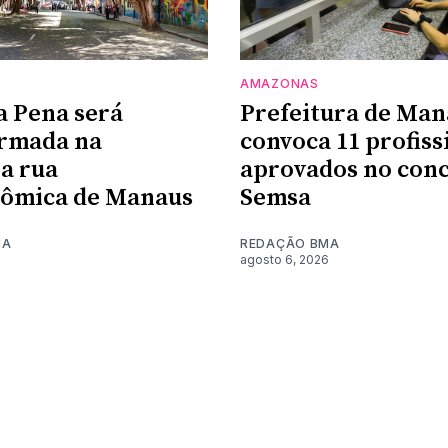
AMAZONAS
a Pena será
Prefeitura de Man
ormada na
convoca 11 profiss
a rua
aprovados no conc
nômica de Manaus
Semsa
MA
REDAÇÃO BMA
6
agosto 6, 2026