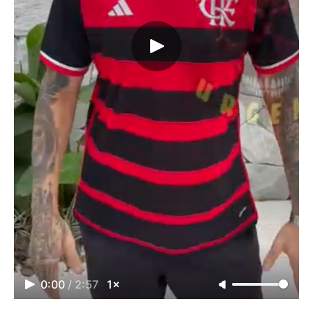
0:00
/
2:57
1×