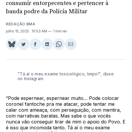
consumir entorpecentes e pertencer à
banda podre da Polícia Militar
REDAÇÃO BMA
julho 15, 2025
. 10:53 AM
1 min ler
Share
Compartilhar
Compartilhar
Compartilhar
Share
Compartilhar
on
no
no
no
on
via
BlueSky
Twitter
Facebook
LinkedIn
WhatsApp
Email
"Tá aí o meu exame toxicológico, limpo!", disse
no Instagram
“Pode espernear, espernear muito… Pode colocar
coronel fantoche pra me atacar, pode tentar me
calar com ameaça, com perseguição, com mentira,
com narrativas baratas. Mas sabe o que vocês
nunca vão conseguir tirar de mim o apoio do Povo. E
é isso que incomoda tanto. Tá aí o meu exame