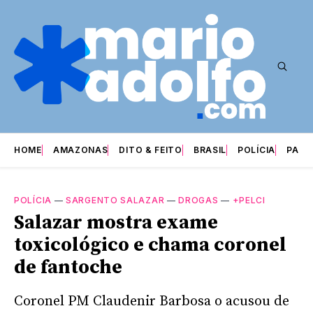
HOME
AMAZONAS
DITO & FEITO
BRASIL
POLÍCIA
PARI
POLÍCIA
—
SARGENTO SALAZAR
—
DROGAS
—
+PELCI
Salazar mostra exame
toxicológico e chama coronel
de fantoche
Coronel PM Claudenir Barbosa o acusou de