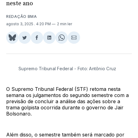
neste ano
REDAÇÃO BMA
agosto 3, 2025
. 4:20 PM
2 min ler
Share
Compartilhar
Compartilhar
Compartilhar
Share
Compartilhar
on
no
no
no
on
via
BlueSky
Twitter
Facebook
LinkedIn
WhatsApp
Email
Supremo Tribunal Federal - Foto: Antônio Cruz
O Supremo Tribunal Federal (STF) retoma nesta
semana os julgamentos do segundo semestre com a
previsão de concluir a análise das ações sobre a
trama golpista ocorrida durante o governo de Jair
Bolsonaro.
Além disso, o semestre também será marcado por