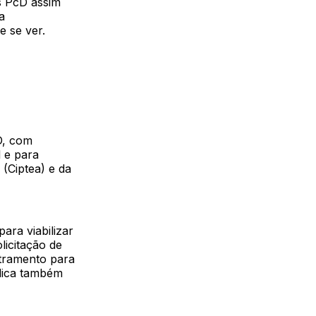
s PcD assim
a
e se ver.
D, com
l e para
 (Ciptea) e da
para viabilizar
licitação de
tramento para
ídica também