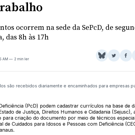
trabalho
tos ocorrem na sede da SePcD, de segun
a, das 8h às 17h
Share
Comparti
Com
35 AM
2 min ler
on
no
no
BlueSky
Twitter
Fac
ulos são recebidos diariamente e encaminhados para empresas pú
eficiência (PcD) podem cadastrar currículos na base de 
Estado de Justiça, Direitos Humanos e Cidadania (Sejusc), 
io para criação do documento por meio de técnicos especia
al de Cuidados para Idosos e Pessoas com Deficiência (CE
anaus.