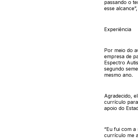
passando o te
esse alcance”,
Experiência
Por meio do a
empresa de pa
Espectro Autis
segundo semes
mesmo ano.
Agradecido, e
currículo par
apoio do Esta
“Eu fui com a
currículo me 