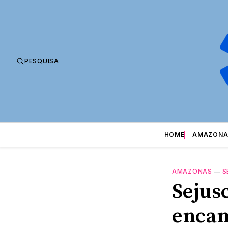
PESQUISA
HOME
AMAZONA
AMAZONAS
—
S
Sejus
encam