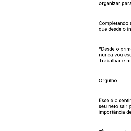
organizar par
Completando se
que desde o in
“Desde o prime
nunca vou esq
Trabalhar é mu
Orgulho
Esse é o sent
seu neto sair 
importância de