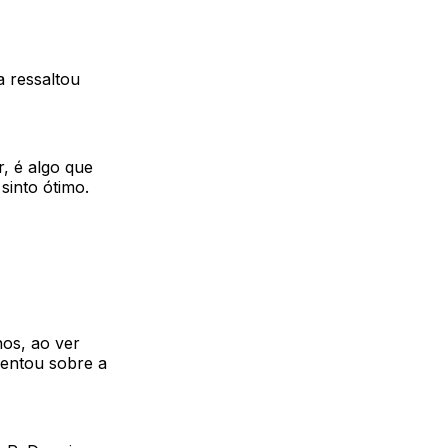
a ressaltou
, é algo que
into ótimo.
nos, ao ver
mentou sobre a