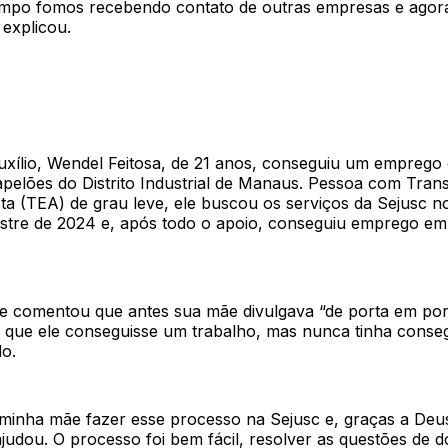
mpo fomos recebendo contato de outras empresas e agor
 explicou.
uxílio, Wendel Feitosa, de 21 anos, conseguiu um empreg
pelões do Distrito Industrial de Manaus. Pessoa com Tran
ta (TEA) de grau leve, ele buscou os serviços da Sejusc n
tre de 2024 e, após todo o apoio, conseguiu emprego e
le comentou que antes sua mãe divulgava “de porta em por
a que ele conseguisse um trabalho, mas nunca tinha conse
do.
 minha mãe fazer esse processo na Sejusc e, graças a Deu
ajudou. O processo foi bem fácil, resolver as questões de