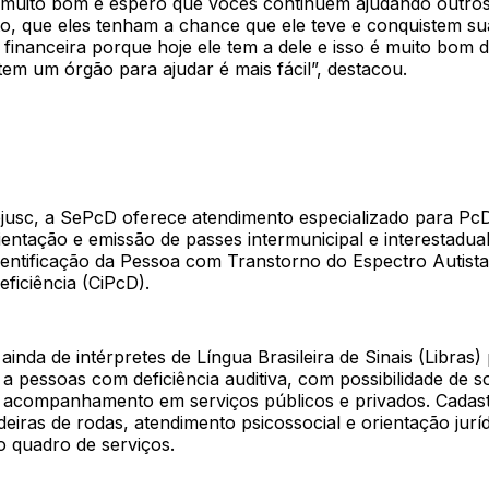
 muito bom e espero que vocês continuem ajudando outro
, que eles tenham a chance que ele teve e conquistem su
financeira porque hoje ele tem a dele e isso é muito bom d
em um órgão para ajudar é mais fácil”, destacou.
ejusc, a SePcD oferece atendimento especializado para Pc
ientação e emissão de passes intermunicipal e interestadua
dentificação da Pessoa com Transtorno do Espectro Autista
ficiência (CiPcD).
ainda de intérpretes de Língua Brasileira de Sinais (Libras) 
a pessoas com deficiência auditiva, com possibilidade de so
 acompanhamento em serviços públicos e privados. Cadas
eiras de rodas, atendimento psicossocial e orientação jur
o quadro de serviços.