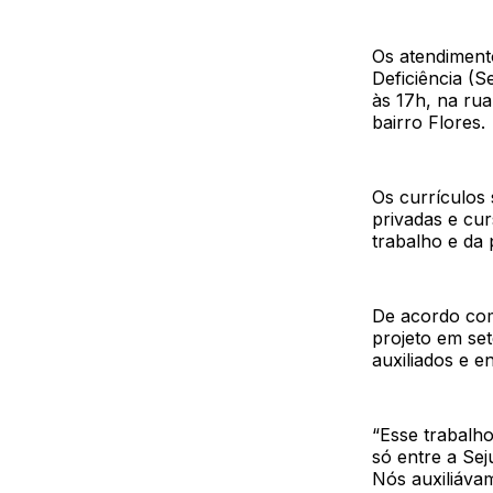
Os atendiment
Deficiência (S
às 17h, na ru
bairro Flores.
Os currículos
privadas e cu
trabalho e da 
De acordo com
projeto em se
auxiliados e e
“Esse trabalh
só entre a Se
Nós auxiliáva