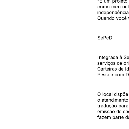
“É um projeto
como meu neto
independência 
Quando você t
SePcD
Integrada à S
serviços de or
Carteiras de I
Pessoa com De
O local dispõe 
o atendimento 
tradução para
emissão de cad
fazem parte d