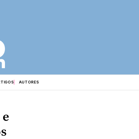
RTIGOS
AUTORES
 e
os