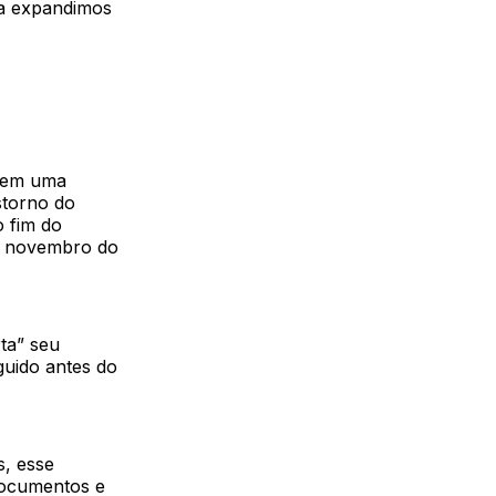
a expandimos
o em uma
storno do
o fim do
m novembro do
ta” seu
guido antes do
s, esse
 documentos e