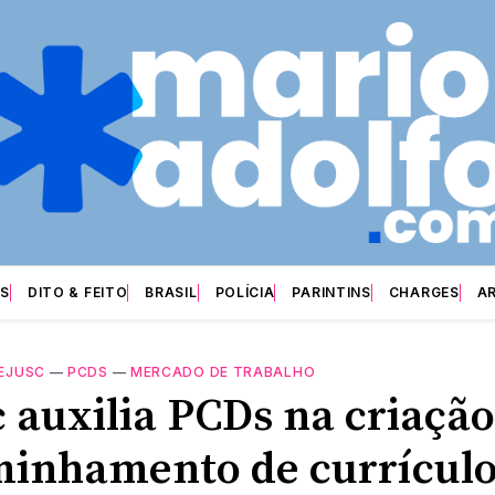
S
DITO & FEITO
BRASIL
POLÍCIA
PARINTINS
CHARGES
A
EJUSC
—
PCDS
—
MERCADO DE TRABALHO
c auxilia PCDs na criação
inhamento de currícul