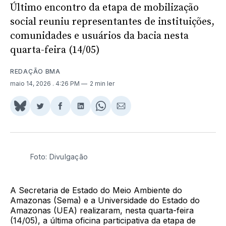
Último encontro da etapa de mobilização
social reuniu representantes de instituições,
comunidades e usuários da bacia nesta
quarta-feira (14/05)
REDAÇÃO BMA
maio 14, 2026
. 4:26 PM
2 min ler
Share
Compartilhar
Compartilhar
Compartilhar
Share
Compartilhar
on
no
no
no
on
via
BlueSky
Twitter
Facebook
LinkedIn
WhatsApp
Email
Foto: Divulgação
A Secretaria de Estado do Meio Ambiente do
Amazonas (Sema) e a Universidade do Estado do
Amazonas (UEA) realizaram, nesta quarta-feira
(14/05), a última oficina participativa da etapa de