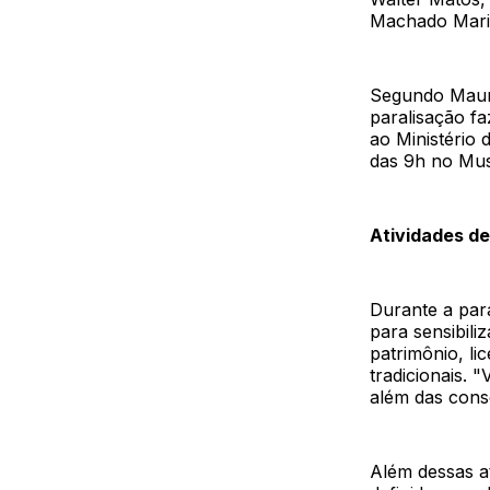
Machado Marin
Segundo Mauro
paralisação f
ao Ministério 
das 9h no Mus
Atividades de
Durante a para
para sensibili
patrimônio, l
tradicionais. 
além das cons
Além dessas at