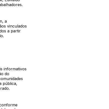
abalhadores.
n, a
ãos vinculados
os a partir
do.
is informativos
ão do
 comunidades
a pública,
rado.
, conforme