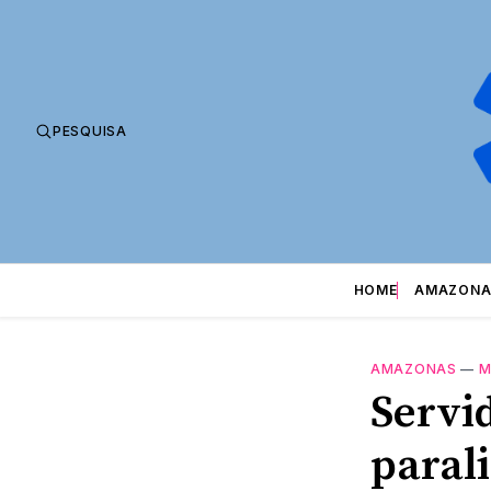
PESQUISA
HOME
AMAZONA
AMAZONAS
—
M
Servi
paral