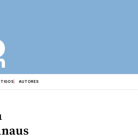
RTIGOS
AUTORES
m
anaus