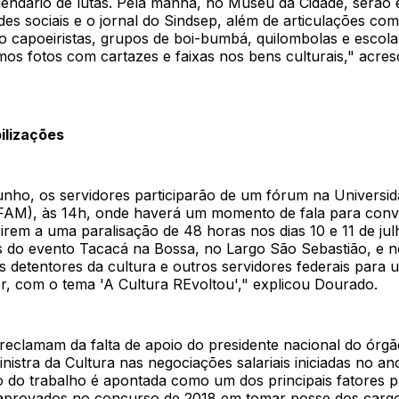
alendário de lutas. Pela manhã, no Museu da Cidade, serão
des sociais e o jornal do Sindsep, além de articulações co
mo capoeiristas, grupos de boi-bumbá, quilombolas e escol
mos fotos com cartazes e faixas nos bens culturais," acre
ilizações
junho, os servidores participarão de um fórum na Universid
M), às 14h, onde haverá um momento de fala para conv
irem a uma paralisação de 48 horas nos dias 10 e 11 de jul
s do evento Tacacá na Bossa, no Largo São Sebastião, e no
 detentores da cultura e outros servidores federais para 
r, com o tema 'A Cultura REvoltou'," explicou Dourado.
reclamam da falta de apoio do presidente nacional do órgã
nistra da Cultura nas negociações salariais iniciadas no a
 do trabalho é apontada como um dos principais fatores pa
 aprovados no concurso de 2018 em tomar posse dos cargos