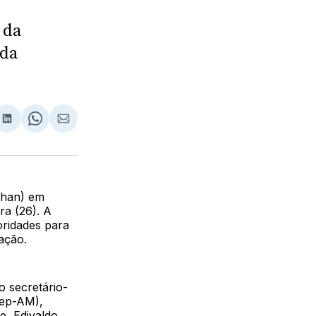
 da
 da
lhar
partilhar
Compartilhar
Share
Compartilhar
no
on
via
ebook
LinkedIn
WhatsApp
Email
Iphan) em
ra (26). A
oridades para
ação.
o secretário-
sep-AM),
e, Edivaldo