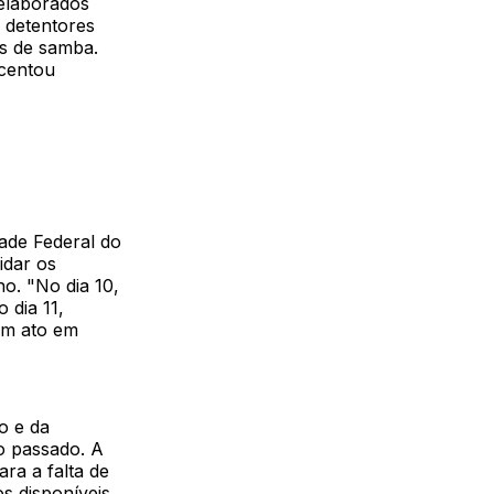
 elaborados
m detentores
as de samba.
scentou
ade Federal do
idar os
ho. "No dia 10,
 dia 11,
um ato em
o e da
no passado. A
ra a falta de
 disponíveis.