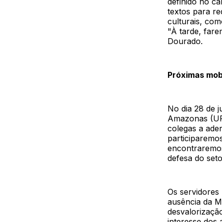
definido no c
textos para re
culturais, co
"À tarde, fare
Dourado.
Próximas mob
No dia 28 de 
Amazonas (UFA
colegas a ader
participaremo
encontraremos
defesa do seto
Os servidores 
ausência da Mi
desvalorização
interesse dos