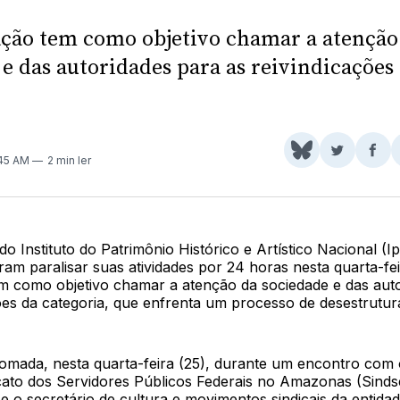
ação tem como objetivo chamar a atenção
e das autoridades para as reivindicações
Share
Comparti
Com
:45 AM
2 min ler
on
no
no
BlueSky
Twitter
Fac
do Instituto do Patrimônio Histórico e Artístico Nacional (
am paralisar suas atividades por 24 horas nesta quarta-fei
em como objetivo chamar a atenção da sociedade e das aut
ões da categoria, que enfrenta um processo de desestrutur
tomada, nesta quarta-feira (25), durante um encontro com 
icato dos Servidores Públicos Federais no Amazonas (Sind
e o secretário de cultura e movimentos sindicais da entidad