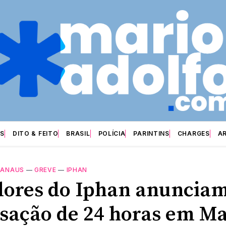
S
DITO & FEITO
BRASIL
POLÍCIA
PARINTINS
CHARGES
A
ANAUS
—
GREVE
—
IPHAN
dores do Iphan anuncia
isação de 24 horas em M