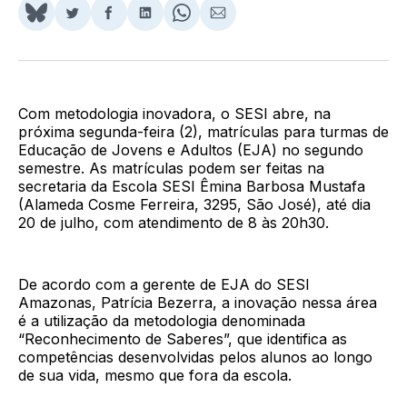
Share
Compartilhar
Compartilhar
Compartilhar
Share
Compartilhar
on
no
no
no
on
via
BlueSky
Twitter
Facebook
LinkedIn
WhatsApp
Email
Com metodologia inovadora, o SESI abre, na
próxima segunda-feira (2), matrículas para turmas de
Educação de Jovens e Adultos (EJA) no segundo
semestre. As matrículas podem ser feitas na
secretaria da Escola SESI Êmina Barbosa Mustafa
(Alameda Cosme Ferreira, 3295, São José), até dia
20 de julho, com atendimento de 8 às 20h30.
De acordo com a gerente de EJA do SESI
Amazonas, Patrícia Bezerra, a inovação nessa área
é a utilização da metodologia denominada
“Reconhecimento de Saberes”, que identifica as
competências desenvolvidas pelos alunos ao longo
de sua vida, mesmo que fora da escola.