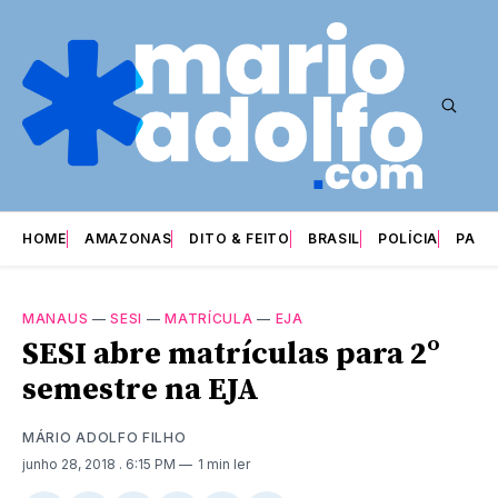
HOME
AMAZONAS
DITO & FEITO
BRASIL
POLÍCIA
PARI
MANAUS
—
SESI
—
MATRÍCULA
—
EJA
SESI abre matrículas para 2º
semestre na EJA
MÁRIO ADOLFO FILHO
junho 28, 2018
. 6:15 PM
1 min ler