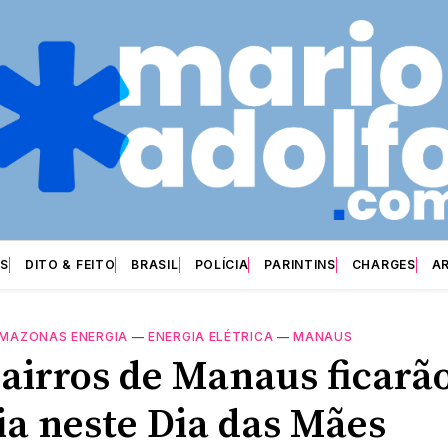
S
DITO & FEITO
BRASIL
POLÍCIA
PARINTINS
CHARGES
A
MAZONAS ENERGIA
—
ENERGIA ELÉTRICA
—
MANAUS
bairros de Manaus ficarã
ia neste Dia das Mães