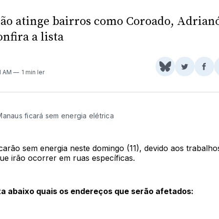
o atinge bairros como Coroado, Adrianó
nfira a lista
Share
Comparti
Com
21 AM
1 min ler
on
no
no
BlueSky
Twitter
Fac
Manaus ficará sem energia elétrica
icarão sem energia neste domingo (11), devido aos trabalho
e irão ocorrer em ruas específicas.
sta abaixo quais os endereços que serão afetados: