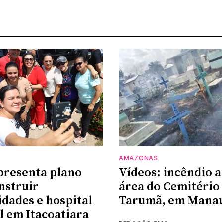
AMAZONAS
presenta plano
Vídeos: incêndio a
nstruir
área do Cemitério
dades e hospital
Tarumã, em Mana
l em Itacoatiara