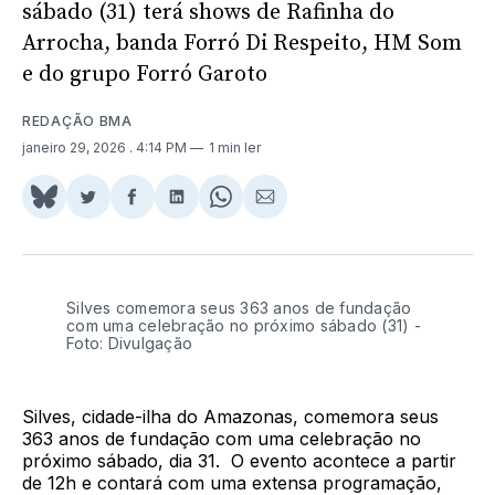
sábado (31) terá shows de Rafinha do
Arrocha, banda Forró Di Respeito, HM Som
e do grupo Forró Garoto
REDAÇÃO BMA
janeiro 29, 2026
. 4:14 PM
1 min ler
Share
Compartilhar
Compartilhar
Compartilhar
Share
Compartilhar
on
no
no
no
on
via
BlueSky
Twitter
Facebook
LinkedIn
WhatsApp
Email
Silves comemora seus 363 anos de fundação
com uma celebração no próximo sábado (31) -
Foto: Divulgação
Silves, cidade-ilha do Amazonas, comemora seus
363 anos de fundação com uma celebração no
próximo sábado, dia 31. O evento acontece a partir
de 12h e contará com uma extensa programação,