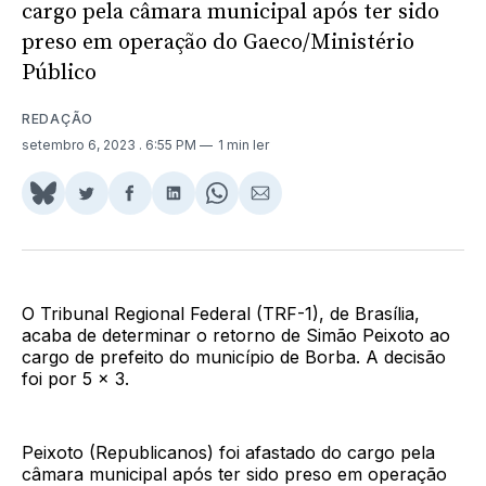
cargo pela câmara municipal após ter sido
preso em operação do Gaeco/Ministério
Público
REDAÇÃO
setembro 6, 2023
. 6:55 PM
1 min ler
Share
Compartilhar
Compartilhar
Compartilhar
Share
Compartilhar
on
no
no
no
on
via
BlueSky
Twitter
Facebook
LinkedIn
WhatsApp
Email
O Tribunal Regional Federal (TRF-1), de Brasília,
acaba de determinar o retorno de Simão Peixoto ao
cargo de prefeito do município de Borba. A decisão
foi por 5 x 3.
Peixoto (Republicanos) foi afastado do cargo pela
câmara municipal após ter sido preso em operação