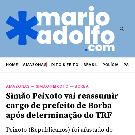
HOME
AMAZONAS
DITO & FEITO
BRASIL
POLÍCIA
PARI
AMAZONAS
—
SIMAO PEIXOTO
—
BORBA
Simão Peixoto vai reassumir
cargo de prefeito de Borba
após determinação do TRF
Peixoto (Republicanos) foi afastado do