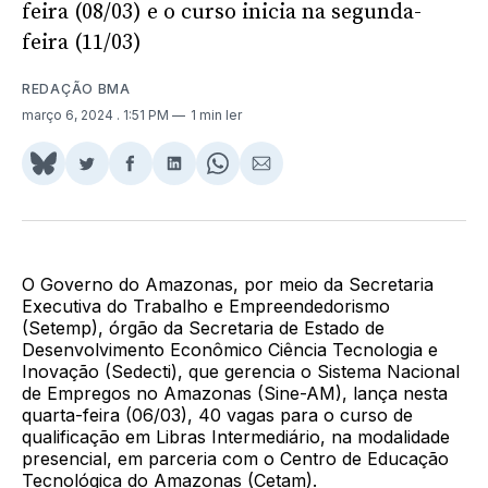
feira (08/03) e o curso inicia na segunda-
feira (11/03)
REDAÇÃO BMA
março 6, 2024
. 1:51 PM
1 min ler
Share
Compartilhar
Compartilhar
Compartilhar
Share
Compartilhar
on
no
no
no
on
via
BlueSky
Twitter
Facebook
LinkedIn
WhatsApp
Email
O Governo do Amazonas, por meio da Secretaria
Executiva do Trabalho e Empreendedorismo
(Setemp), órgão da Secretaria de Estado de
Desenvolvimento Econômico Ciência Tecnologia e
Inovação (Sedecti), que gerencia o Sistema Nacional
de Empregos no Amazonas (Sine-AM), lança nesta
quarta-feira (06/03), 40 vagas para o curso de
qualificação em Libras Intermediário, na modalidade
presencial, em parceria com o Centro de Educação
Tecnológica do Amazonas (Cetam).