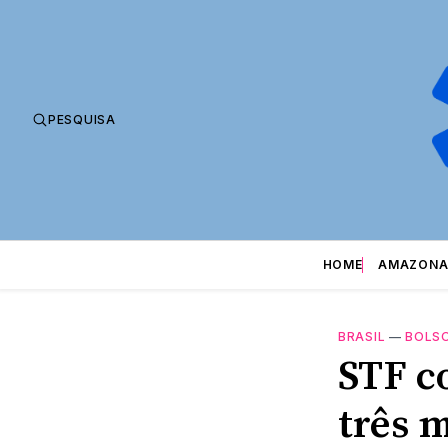
PESQUISA
HOME
AMAZONA
BRASIL
—
BOLS
STF c
três 