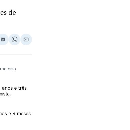
ses de
lhar
partilhar
Compartilhar
Share
Compartilhar
no
on
via
ebook
LinkedIn
WhatsApp
Email
processo
 anos e três
ista.
anos e 9 meses