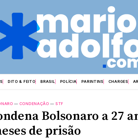
S
DITO & FEITO
BRASIL
POLÍCIA
PARINTINS
CHARGES
A
ONARO
—
CONDENAÇÃO
—
STF
ondena Bolsonaro a 27 a
meses de prisão