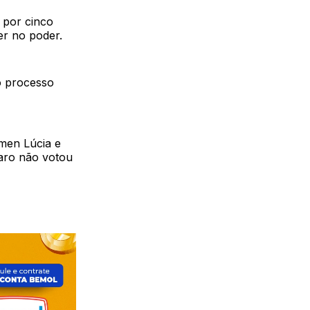
 por cinco
er no poder.
o processo
men Lúcia e
naro não votou