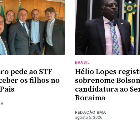
BRASIL
ro pede ao STF
Hélio Lopes regist
ceber os filhos no
sobrenome Bolso
 Pais
candidatura ao S
Roraima
MA
REDAÇÃO BMA
agosto 5, 2026