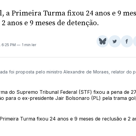
l, a Primeira Turma fixou 24 anos e 9 me
 2 anos e 9 meses de detenção.
Share
Comparti
Com
. 6:25 PM
1 min ler
on
no
no
BlueSky
Twitter
Fac
xada foi proposta pelo ministro Alexandre de Moraes, relator do 
rma do Supremo Tribunal Federal (STF) fixou a pena de 27
o para o ex-presidente Jair Bolsonaro (PL) pela trama golp
a Primeira Turma fixou 24 anos e 9 meses de reclusão e 2 