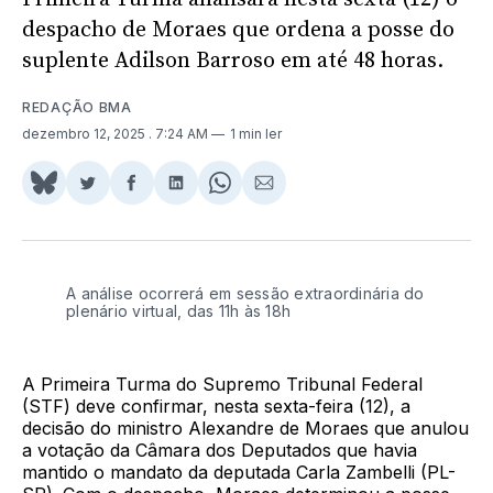
despacho de Moraes que ordena a posse do
suplente Adilson Barroso em até 48 horas.
REDAÇÃO BMA
dezembro 12, 2025
. 7:24 AM
1 min ler
Share
Compartilhar
Compartilhar
Compartilhar
Share
Compartilhar
on
no
no
no
on
via
BlueSky
Twitter
Facebook
LinkedIn
WhatsApp
Email
A análise ocorrerá em sessão extraordinária do
plenário virtual, das 11h às 18h
A Primeira Turma do Supremo Tribunal Federal
(STF) deve confirmar, nesta sexta-feira (12), a
decisão do ministro Alexandre de Moraes que anulou
a votação da Câmara dos Deputados que havia
mantido o mandato da deputada Carla Zambelli (PL-