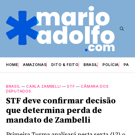
HOME
AMAZONAS
DITO & FEITO
BRASIL
POLÍCIA
PARI
BRASIL
—
CARLA ZAMBELLI
—
STF
—
CÂMARA DOS
DEPUTADOS
STF deve confirmar decisão
que determina perda de
mandato de Zambelli
Primeira Turma analisará nesta sexta (12) o