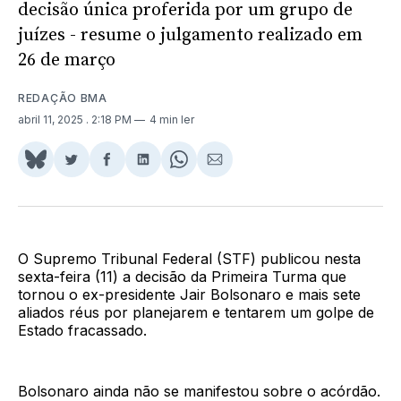
decisão única proferida por um grupo de
juízes - resume o julgamento realizado em
26 de março
REDAÇÃO BMA
abril 11, 2025
. 2:18 PM
4 min ler
Share
Compartilhar
Compartilhar
Compartilhar
Share
Compartilhar
on
no
no
no
on
via
BlueSky
Twitter
Facebook
LinkedIn
WhatsApp
Email
O Supremo Tribunal Federal (STF) publicou nesta
sexta-feira (11) a decisão da Primeira Turma que
tornou o ex-presidente Jair Bolsonaro e mais sete
aliados réus por planejarem e tentarem um golpe de
Estado fracassado.
Bolsonaro ainda não se manifestou sobre o acórdão.