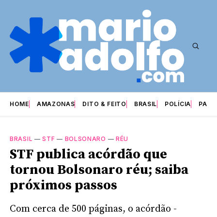
HOME
AMAZONAS
DITO & FEITO
BRASIL
POLÍCIA
PARI
BRASIL
—
STF
—
BOLSONARO
—
RÉU
STF publica acórdão que
tornou Bolsonaro réu; saiba
próximos passos
Com cerca de 500 páginas, o acórdão -