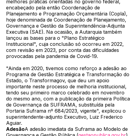
melhores práticas orientadas no governo federal,
encabeçado pela então Coordenação de
Planejamento e Programação Orçamentária (Copla),
hoje denominada de Coordenação de Planejamento,
Governança e Gestão da Superintendência-Adjunta
Executiva (SAE). Na ocasião, a Autarquia também
lançou as bases para o "Plano Estratégico
Institucional", cuja conclusão só ocorreu em 2022,
com revisão em 2023, por conta das dificuldades
provocadas pela pandemia de Covid-19.
"Ainda em 2020, tivemos como reforço a adesão ao
Programa de Gestão Estratégica e Transformação do
Estado, o Transformagov, que deu um apoio
importante neste processo de melhoria institucional,
tendo seu primeiro marco celebrado em novembro
do mesmo ano, com a publicação da primeira Política
de Governança da SUFRAMA, substituída pela
Portaria Suframa nº 684/2023, vigente", explicou o
superintendente-adjunto Executivo, Luiz Frederico
Aguiar.
Adesão
A adesão imediata da Suframa ao Modelo de
Governança e Gestão Pública (
gestaopublica.gov.br
)