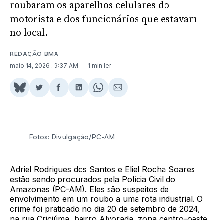
roubaram os aparelhos celulares do
motorista e dos funcionários que estavam
no local.
REDAÇÃO BMA
maio 14, 2026
. 9:37 AM
1 min ler
Share
Compartilhar
Compartilhar
Compartilhar
Share
Compartilhar
on
no
no
no
on
via
BlueSky
Twitter
Facebook
LinkedIn
WhatsApp
Email
Fotos: Divulgação/PC-AM
Adriel Rodrigues dos Santos e Eliel Rocha Soares
estão sendo procurados pela Polícia Civil do
Amazonas (PC-AM). Eles são suspeitos de
envolvimento em um roubo a uma rota industrial. O
crime foi praticado no dia 20 de setembro de 2024,
na rua Criciúma, bairro Alvorada, zona centro-oeste.