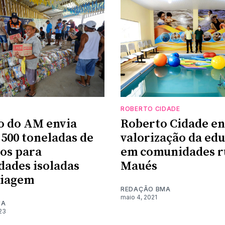
ROBERTO CIDADE
o do AM envia
Roberto Cidade en
 500 toneladas de
valorização da ed
os para
em comunidades r
ades isoladas
Maués
tiagem
REDAÇÃO BMA
maio 4, 2021
MA
23