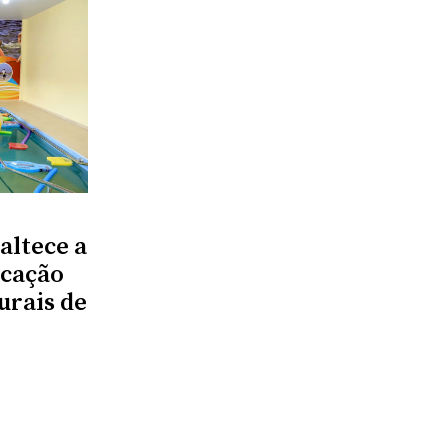
altece a
ucação
urais de