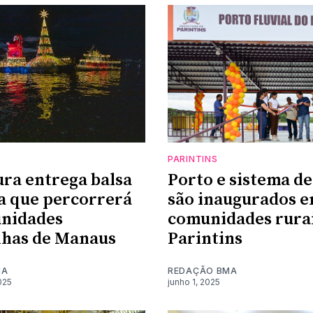
PARINTINS
ura entrega balsa
Porto e sistema de
a que percorrerá
são inaugurados 
unidades
comunidades rurai
nhas de Manaus
Parintins
MA
REDAÇÃO BMA
025
junho 1, 2025