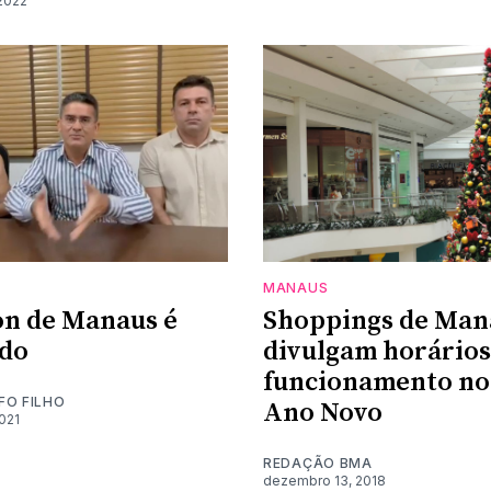
2022
MANAUS
on de Manaus é
Shoppings de Man
ado
divulgam horários
funcionamento no 
FO FILHO
Ano Novo
021
REDAÇÃO BMA
dezembro 13, 2018