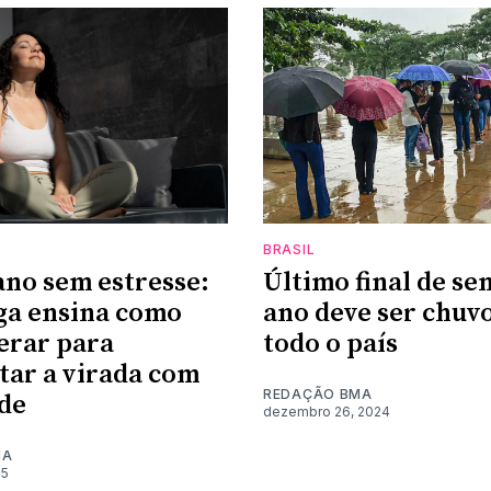
BRASIL
ano sem estresse:
Último final de s
ga ensina como
ano deve ser chuv
erar para
todo o país
tar a virada com
REDAÇÃO BMA
de
dezembro 26, 2024
MA
25