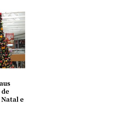
aus
 de
Natal e