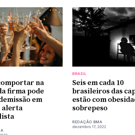
BRASIL
comportar na
Seis em cada 10
da firma pode
brasileiros das cap
 demissão em
estão com obesida
 alerta
sobrepeso
lista
REDAÇÃO BMA
dezembro 17, 2022
MA