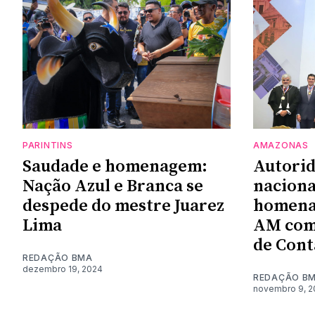
PARINTINS
AMAZONAS
Saudade e homenagem:
Autorid
Nação Azul e Branca se
naciona
despede do mestre Juarez
homena
Lima
AM com 
de Cont
REDAÇÃO BMA
dezembro 19, 2024
REDAÇÃO B
novembro 9, 2