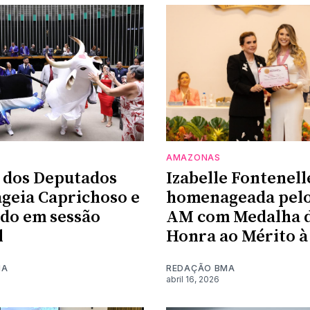
AMAZONAS
 dos Deputados
Izabelle Fontenell
geia Caprichoso e
homenageada pelo
do em sessão
AM com Medalha 
l
Honra ao Mérito à
MA
REDAÇÃO BMA
abril 16, 2026