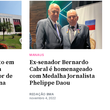
MANAUS
to em
Ex-senador Bernardo
a
Cabral é homenageado
or de
com Medalha Jornalista
na
Phelippe Daou
REDAÇÃO BMA
novembro 4, 2022