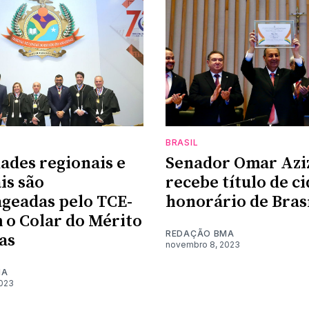
BRASIL
ades regionais e
Senador Omar Azi
is são
recebe título de c
geadas pelo TCE-
honorário de Brasí
o Colar do Mérito
REDAÇÃO BMA
as
novembro 8, 2023
MA
023