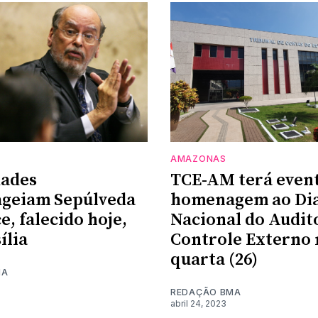
AMAZONAS
dades
TCE-AM terá even
geiam Sepúlveda
homenagem ao Di
e, falecido hoje,
Nacional do Audit
ília
Controle Externo 
quarta (26)
MA
REDAÇÃO BMA
abril 24, 2023