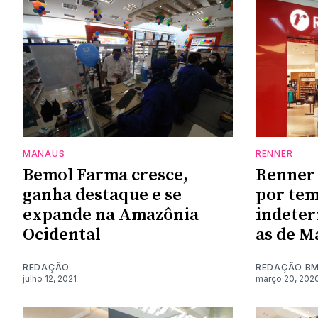
MANAUS
RENNER
Bemol Farma cresce,
Renner 
ganha destaque e se
por te
expande na Amazônia
indeter
Ocidental
as de M
REDAÇÃO
REDAÇÃO B
julho 12, 2021
março 20, 202