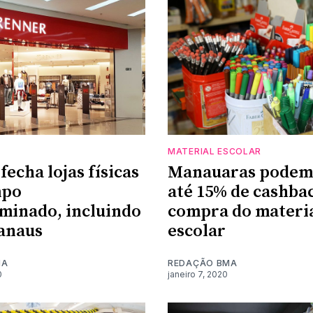
MATERIAL ESCOLAR
fecha lojas físicas
Manauaras podem
mpo
até 15% de cashba
minado, incluindo
compra do materi
anaus
escolar
MA
REDAÇÃO BMA
0
janeiro 7, 2020