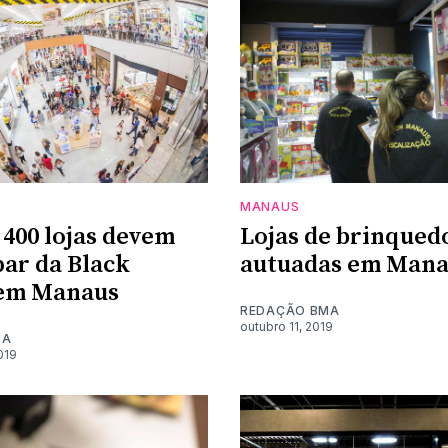
MANAUS
 400 lojas devem
Lojas de brinqued
par da Black
autuadas em Mana
 em Manaus
REDAÇÃO BMA
outubro 11, 2019
MA
019