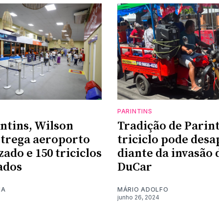
PARINTINS
ntins, Wilson
Tradição de Parint
trega aeroporto
triciclo pode des
zado e 150 triciclos
diante da invasão 
ados
DuCar
MA
MÁRIO ADOLFO
junho 26, 2024