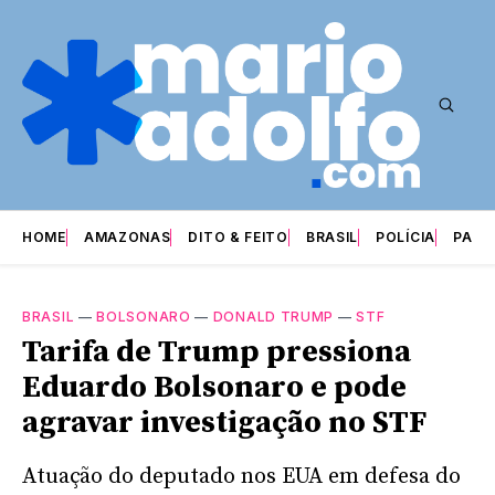
HOME
AMAZONAS
DITO & FEITO
BRASIL
POLÍCIA
PARI
BRASIL
—
BOLSONARO
—
DONALD TRUMP
—
STF
Tarifa de Trump pressiona
Eduardo Bolsonaro e pode
agravar investigação no STF
Atuação do deputado nos EUA em defesa do