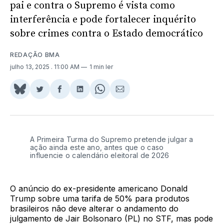
pai e contra o Supremo é vista como
interferência e pode fortalecer inquérito
sobre crimes contra o Estado democrático
REDAÇÃO BMA
julho 13, 2025
. 11:00 AM
1 min ler
Share
Compartilhar
Compartilhar
Compartilhar
Share
Compartilhar
on
no
no
no
on
via
BlueSky
Twitter
Facebook
LinkedIn
WhatsApp
Email
A Primeira Turma do Supremo pretende julgar a
ação ainda este ano, antes que o caso
influencie o calendário eleitoral de 2026
O anúncio do ex-presidente americano Donald
Trump sobre uma tarifa de 50% para produtos
brasileiros não deve alterar o andamento do
julgamento de Jair Bolsonaro (PL) no STF, mas pode