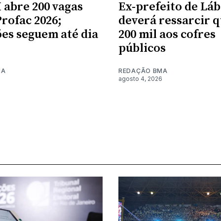
 abre 200 vagas
Ex-prefeito de Lá
Profac 2026;
deverá ressarcir 
ões seguem até dia
200 mil aos cofres
públicos
MA
REDAÇÃO BMA
6
agosto 4, 2026