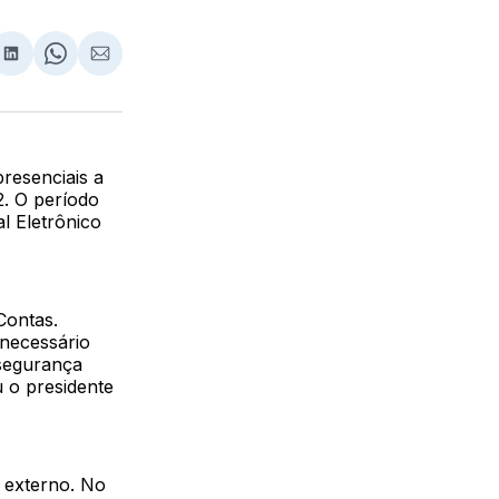
lhar
partilhar
Compartilhar
Share
Compartilhar
no
on
via
ebook
LinkedIn
WhatsApp
Email
resenciais a
2. O período
al Eletrônico
Contas.
 necessário
 segurança
u o presidente
o externo. No