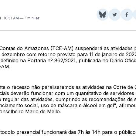
Share
Comparti
Com
1
. 10:51 AM
1 min ler
on
no
no
BlueSky
Twitter
Fac
 Contas do Amazonas (TCE-AM) suspenderá as atividades p
e dezembro com retorno previsto para 11 de janeiro de 202
 definido na Portaria nº 862/2021, publicada no Diário Ofici
-AM.
e o recesso não paralisaremos as atividades na Corte de 
ciais deverão funcionar com um quantitativo de servidores
 regular das atividades, cumprindo as recomendações de
tanciamento social, uso de máscara e álcool em gel", afirmo
nselheiro Mario de Mello.
otocolo presencial funcionará das 7h às 14h para o públic