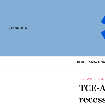
PESQUISA
HOME
AMAZONA
TCE-AM
—
REC
TCE-A
reces