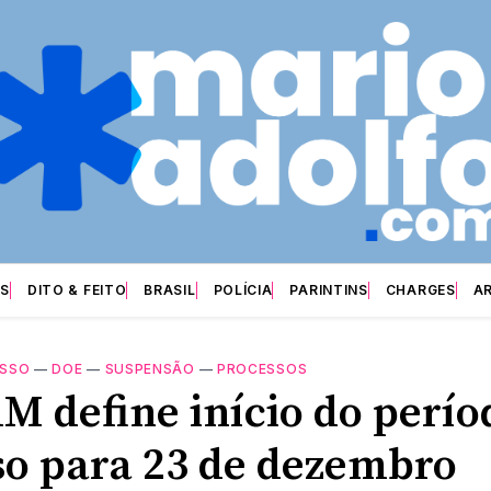
S
DITO & FEITO
BRASIL
POLÍCIA
PARINTINS
CHARGES
A
ESSO
—
DOE
—
SUSPENSÃO
—
PROCESSOS
M define início do perío
so para 23 de dezembro