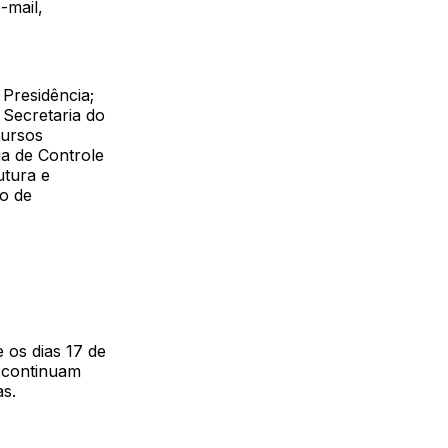
-mail,
Presidência;
 Secretaria do
cursos
ia de Controle
utura e
ão de
 os dias 17 de
e continuam
s.