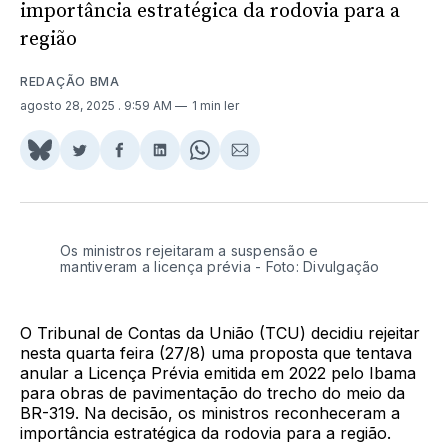
importância estratégica da rodovia para a
região
REDAÇÃO BMA
agosto 28, 2025
. 9:59 AM
1 min ler
Share
Compartilhar
Compartilhar
Compartilhar
Share
Compartilhar
on
no
no
no
on
via
BlueSky
Twitter
Facebook
LinkedIn
WhatsApp
Email
Os ministros rejeitaram a suspensão e
mantiveram a licença prévia - Foto: Divulgação
O Tribunal de Contas da União (TCU) decidiu rejeitar
nesta quarta feira (27/8) uma proposta que tentava
anular a Licença Prévia emitida em 2022 pelo Ibama
para obras de pavimentação do trecho do meio da
BR-319. Na decisão, os ministros reconheceram a
importância estratégica da rodovia para a região.