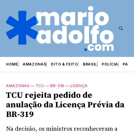
HOME
AMAZONAS
DITO & FEITO
BRASIL
POLÍCIA
PARI
AMAZONAS
—
TCU
—
BR-319
—
LICENÇA
TCU rejeita pedido de
anulação da Licença Prévia da
BR-319
Na decisão, os ministros reconheceram a