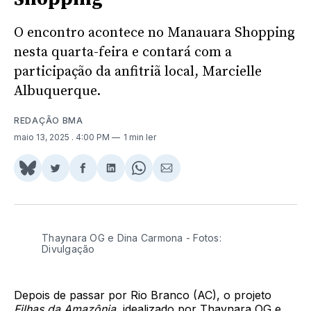
O encontro acontece no Manauara Shopping
nesta quarta-feira e contará com a
participação da anfitriã local, Marcielle
Albuquerque.
REDAÇÃO BMA
maio 13, 2025
. 4:00 PM
1 min ler
Share
Compartilhar
Compartilhar
Compartilhar
Share
Compartilhar
on
no
no
no
on
via
BlueSky
Twitter
Facebook
LinkedIn
WhatsApp
Email
Thaynara OG e Dina Carmona - Fotos:
Divulgação
Depois de passar por Rio Branco (AC), o projeto
Filhas da Amazônia
, idealizado por Thaynara OG e