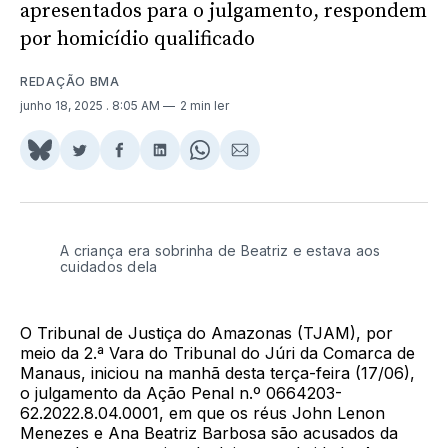
apresentados para o julgamento, respondem
por homicídio qualificado
REDAÇÃO BMA
junho 18, 2025
. 8:05 AM
2 min ler
Share
Compartilhar
Compartilhar
Compartilhar
Share
Compartilhar
on
no
no
no
on
via
BlueSky
Twitter
Facebook
LinkedIn
WhatsApp
Email
A criança era sobrinha de Beatriz e estava aos
cuidados dela
O Tribunal de Justiça do Amazonas (TJAM), por
meio da 2.ª Vara do Tribunal do Júri da Comarca de
Manaus, iniciou na manhã desta terça-feira (17/06),
o julgamento da Ação Penal n.º 0664203-
62.2022.8.04.0001, em que os réus John Lenon
Menezes e Ana Beatriz Barbosa são acusados da