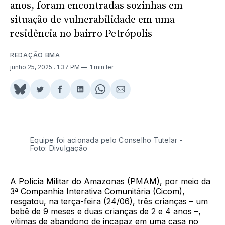
anos, foram encontradas sozinhas em
situação de vulnerabilidade em uma
residência no bairro Petrópolis
REDAÇÃO BMA
junho 25, 2025
. 1:37 PM
1 min ler
Share
Compartilhar
Compartilhar
Compartilhar
Share
Compartilhar
on
no
no
no
on
via
BlueSky
Twitter
Facebook
LinkedIn
WhatsApp
Email
Equipe foi acionada pelo Conselho Tutelar -
Foto: Divulgação
A Polícia Militar do Amazonas (PMAM), por meio da
3ª Companhia Interativa Comunitária (Cicom),
resgatou, na terça-feira (24/06), três crianças – um
bebê de 9 meses e duas crianças de 2 e 4 anos –,
vítimas de abandono de incapaz em uma casa no