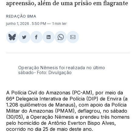
apreensão, além de uma prisão em flagrante
REDAÇÃO BMA
junho 1, 2026
. 5:50 PM
1 min ler
Share
Compartilhar
Compartilhar
Compartilhar
Share
Compartilhar
on
no
no
no
on
via
BlueSky
Twitter
Facebook
LinkedIn
WhatsApp
Email
Operação Nêmesis foi realizada no último
sábado- Foto: Divulgação
A Polícia Civil do Amazonas (PC-AM), por meio da
66ª Delegacia Interativa de Polícia (DIP) de Envira (a
1.208 quilômetros de Manaus), com apoio da Polícia
Militar do Amazonas (PMAM), deflagrou, no sábado
(30/05), a Operação Nêmesis e prendeu três homens
pelo homicídio de Antônio Everton Bispo Alves,
ocorrido no dia 25 de maio deste ano.