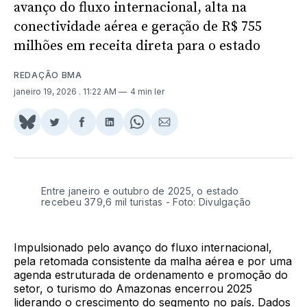
avanço do fluxo internacional, alta na
conectividade aérea e geração de R$ 755
milhões em receita direta para o estado
REDAÇÃO BMA
janeiro 19, 2026
. 11:22 AM
4 min ler
Share
Compartilhar
Compartilhar
Compartilhar
Share
Compartilhar
on
no
no
no
on
via
BlueSky
Twitter
Facebook
LinkedIn
WhatsApp
Email
Entre janeiro e outubro de 2025, o estado
recebeu 379,6 mil turistas - Foto: Divulgação
Impulsionado pelo avanço do fluxo internacional,
pela retomada consistente da malha aérea e por uma
agenda estruturada de ordenamento e promoção do
setor, o turismo do Amazonas encerrou 2025
liderando o crescimento do segmento no país. Dados