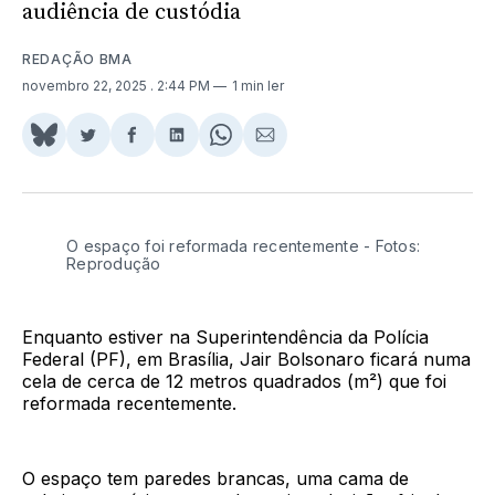
audiência de custódia
REDAÇÃO BMA
novembro 22, 2025
. 2:44 PM
1 min ler
Share
Compartilhar
Compartilhar
Compartilhar
Share
Compartilhar
on
no
no
no
on
via
BlueSky
Twitter
Facebook
LinkedIn
WhatsApp
Email
O espaço foi reformada recentemente - Fotos:
Reprodução
Enquanto estiver na Superintendência da Polícia
Federal (PF), em Brasília, Jair Bolsonaro ficará numa
cela de cerca de 12 metros quadrados (m²) que foi
reformada recentemente.
O espaço tem paredes brancas, uma cama de