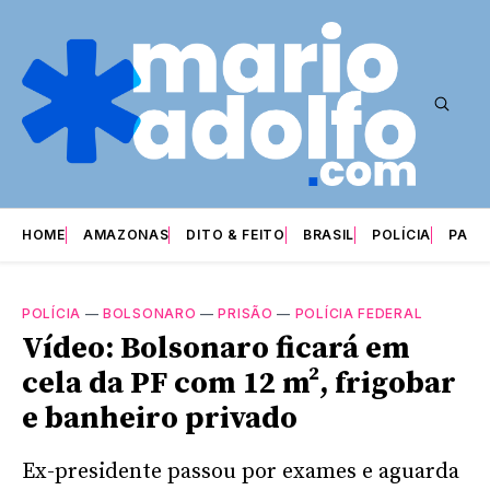
HOME
AMAZONAS
DITO & FEITO
BRASIL
POLÍCIA
PARI
POLÍCIA
—
BOLSONARO
—
PRISÃO
—
POLÍCIA FEDERAL
Vídeo: Bolsonaro ficará em
cela da PF com 12 m², frigobar
e banheiro privado
Ex-presidente passou por exames e aguarda