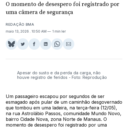
O momento de desespero foi registrado por
uma câmera de segurança
REDAÇÃO BMA
maio 13, 2026
. 10:50 AM
1 min ler
Share
Compartilhar
Compartilhar
Compartilhar
Share
Compartilhar
on
no
no
no
on
via
BlueSky
Twitter
Facebook
LinkedIn
WhatsApp
Email
Apesar do susto e da perda da carga, não
houve registro de feridos - Foto: Reprodução
Um passageiro escapou por segundos de ser
esmagado após pular de um caminhão desgovernado
que tombou em uma ladeira, na terça-feira (12/05),
na rua Astrolábio Passos, comunidade Mundo Novo,
bairro Cidade Nova, zona Norte de Manaus. O
momento de desespero foi registrado por uma