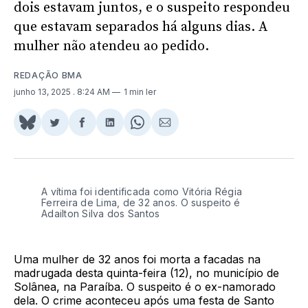
dois estavam juntos, e o suspeito respondeu
que estavam separados há alguns dias. A
mulher não atendeu ao pedido.
REDAÇÃO BMA
junho 13, 2025
. 8:24 AM
1 min ler
Share
Compartilhar
Compartilhar
Compartilhar
Share
Compartilhar
on
no
no
no
on
via
BlueSky
Twitter
Facebook
LinkedIn
WhatsApp
Email
A vítima foi identificada como Vitória Régia
Ferreira de Lima, de 32 anos. O suspeito é
Adailton Silva dos Santos
Uma mulher de 32 anos foi morta a facadas na
madrugada desta quinta-feira (12), no município de
Solânea, na Paraíba. O suspeito é o ex-namorado
dela. O crime aconteceu após uma festa de Santo