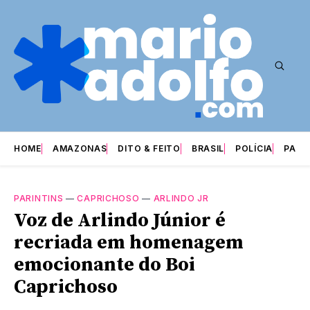
HOME
AMAZONAS
DITO & FEITO
BRASIL
POLÍCIA
PARI
PARINTINS
—
CAPRICHOSO
—
ARLINDO JR
Voz de Arlindo Júnior é
recriada em homenagem
emocionante do Boi
Caprichoso