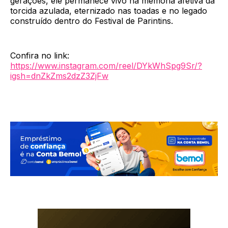
gerações, ele permanece vivo na memória afetiva da
torcida azulada, eternizado nas toadas e no legado
construído dentro do Festival de Parintins.
Confira no link:
https://www.instagram.com/reel/DYkWhSpg9Sr/?
igsh=dnZkZms2dzZ3ZjFw