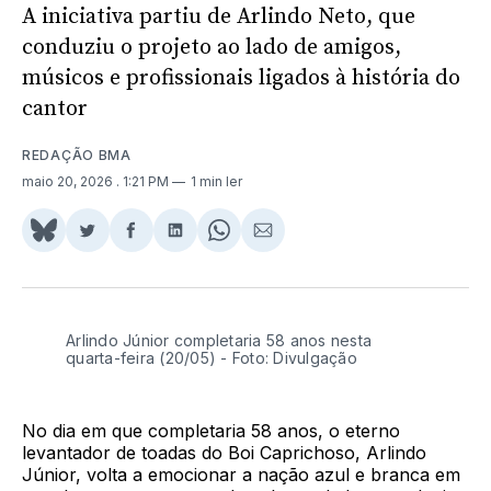
A iniciativa partiu de Arlindo Neto, que
conduziu o projeto ao lado de amigos,
músicos e profissionais ligados à história do
cantor
REDAÇÃO BMA
maio 20, 2026
. 1:21 PM
1 min ler
Share
Compartilhar
Compartilhar
Compartilhar
Share
Compartilhar
on
no
no
no
on
via
BlueSky
Twitter
Facebook
LinkedIn
WhatsApp
Email
Arlindo Júnior completaria 58 anos nesta
quarta-feira (20/05) - Foto: Divulgação
No dia em que completaria 58 anos, o eterno
levantador de toadas do Boi Caprichoso, Arlindo
Júnior, volta a emocionar a nação azul e branca em