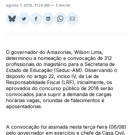
agosto 7, 2019
. 11:24 AM
2 min ler
Share
Compartilhar
Compartilhar
Compartilhar
Share
Compartilhar
on
no
no
no
on
via
BlueSky
Twitter
Facebook
LinkedIn
WhatsApp
Email
O governador do Amazonas, Wilson Lima,
determinou a nomeação e convocação de 312
profissionais do magistério para a Secretaria de
Estado de Educação (Seduc-AM). Observando o
disposto no artigo 22, inciso IV, da Lei de
Responsabilidade Fiscal (LRF), inicialmente, os
aprovados do concurso público de 2018 serão
convocados para suprir a demanda de cargas
horárias vagas, oriundas de falecimentos e
aposentadorias.
A convocação foi assinada nesta terça-feira (06/08)
pelo governador em exercício e chefe da Casa Civil,