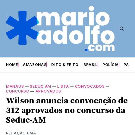
HOME
AMAZONAS
DITO & FEITO
BRASIL
POLÍCIA
PARI
MANAUS
—
SEDUC AM
—
LISTA
—
CONVOCADOS
—
CONCURSO
—
APROVADOS
Wilson anuncia convocação de
312 aprovados no concurso da
Seduc-AM
REDAÇÃO BMA