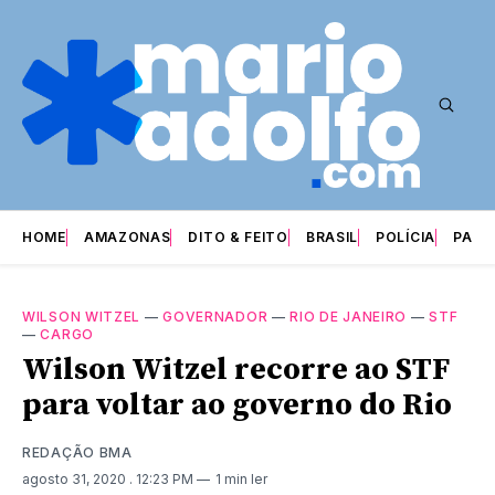
HOME
AMAZONAS
DITO & FEITO
BRASIL
POLÍCIA
PARI
WILSON WITZEL
—
GOVERNADOR
—
RIO DE JANEIRO
—
STF
—
CARGO
Wilson Witzel recorre ao STF
para voltar ao governo do Rio
REDAÇÃO BMA
agosto 31, 2020
. 12:23 PM
1 min ler