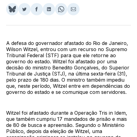
Share
Compartilhar
Compartilhar
Compartilhar
Share
Compartilhar
on
no
no
no
on
via
BlueSky
Twitter
Facebook
LinkedIn
WhatsApp
Email
A defesa do governador afastado do Rio de Janeiro,
Wilson Witzel, entrou com um recurso no Supremo
Tribunal Federal (STF) para que ele retorne ao
governo do estado. Witzel foi afastado por uma
decisão do ministro Benedito Gonçalves, do Superior
Tribunal de Justiça (STJ), na última sexta-feira (31),
pelo prazo de 180 dias. O ministro também impediu
que, neste período, Witzel entre em dependências do
governo do estado e se comunique com servidores.
Witzel foi afastado durante a Operação Tris in Idem,
que também cumpriu 17 mandados de prisão e mais
de 80 de busca e apreensão. Segundo o Ministério
Público, depois da eleição de Witzel, uma