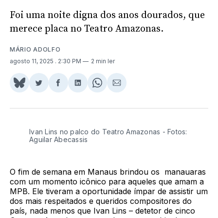
Foi uma noite digna dos anos dourados, que
merece placa no Teatro Amazonas.
MÁRIO ADOLFO
agosto 11, 2025
. 2:30 PM
2 min ler
Share
Compartilhar
Compartilhar
Compartilhar
Share
Compartilhar
on
no
no
no
on
via
BlueSky
Twitter
Facebook
LinkedIn
WhatsApp
Email
Ivan Lins no palco do Teatro Amazonas - Fotos:
Aguilar Abecassis
O fim de semana em Manaus brindou os manauaras
com um momento icônico para aqueles que amam a
MPB. Ele tiveram a oportunidade ímpar de assistir um
dos mais respeitados e queridos compositores do
país, nada menos que Ivan Lins – detetor de cinco