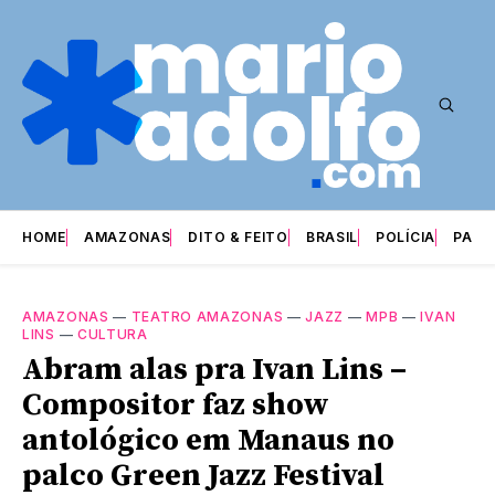
HOME
AMAZONAS
DITO & FEITO
BRASIL
POLÍCIA
PARI
AMAZONAS
—
TEATRO AMAZONAS
—
JAZZ
—
MPB
—
IVAN
LINS
—
CULTURA
Abram alas pra Ivan Lins –
Compositor faz show
antológico em Manaus no
palco Green Jazz Festival