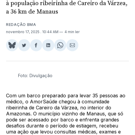
à população ribeirinha de Careiro da Várzea,
a 36 km de Manaus
REDAÇÃO BMA
novembro 17, 2025
. 10:44 AM
4 min ler
Share
Compartilhar
Compartilhar
Compartilhar
Share
Compartilhar
on
no
no
no
on
via
BlueSky
Twitter
Facebook
LinkedIn
WhatsApp
Email
Foto: Divulgação
Com um barco preparado para levar 35 pessoas ao
médico, o AmorSaúde chegou à comunidade
ribeirinha de Careiro da Várzea, no interior do
Amazonas. O município vizinho de Manaus, que só
pode ser acessado por barco e enfrenta grandes
desafios durante o período de estiagem, recebeu
uma ação que levou consultas médicas, exames e