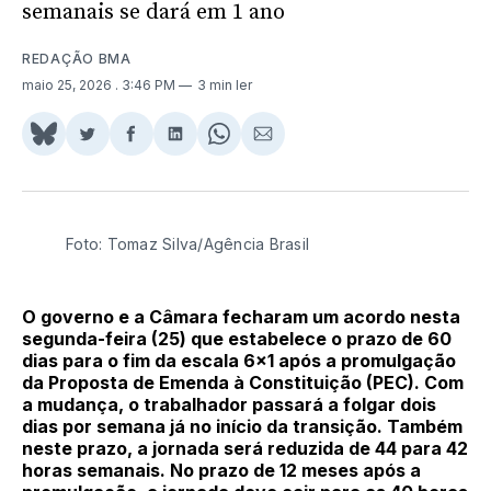
semanais se dará em 1 ano
REDAÇÃO BMA
maio 25, 2026
. 3:46 PM
3 min ler
Share
Compartilhar
Compartilhar
Compartilhar
Share
Compartilhar
on
no
no
no
on
via
BlueSky
Twitter
Facebook
LinkedIn
WhatsApp
Email
Foto: Tomaz Silva/Agência Brasil
O governo e a Câmara fecharam um acordo nesta
segunda-feira (25) que estabelece o prazo de 60
dias para o fim da escala 6x1 após a promulgação
da Proposta de Emenda à Constituição (PEC). Com
a mudança, o trabalhador passará a folgar dois
dias por semana já no início da transição. Também
neste prazo, a jornada será reduzida de 44 para 42
horas semanais. No prazo de 12 meses após a