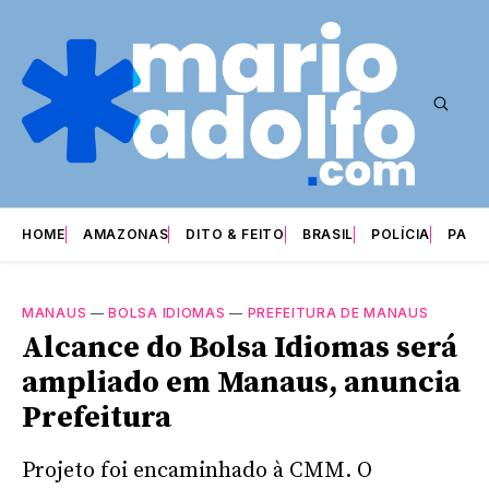
HOME
AMAZONAS
DITO & FEITO
BRASIL
POLÍCIA
PARI
MANAUS
—
BOLSA IDIOMAS
—
PREFEITURA DE MANAUS
Alcance do Bolsa Idiomas será
ampliado em Manaus, anuncia
Prefeitura
Projeto foi encaminhado à CMM. O