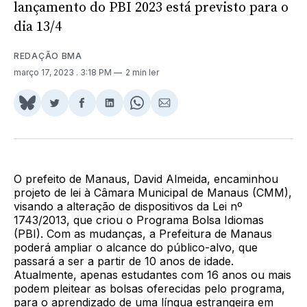
lançamento do PBI 2023 está previsto para o
dia 13/4
REDAÇÃO BMA
março 17, 2023
. 3:18 PM
2 min ler
Share
Compartilhar
Compartilhar
Compartilhar
Share
Compartilhar
on
no
no
no
on
via
BlueSky
Twitter
Facebook
LinkedIn
WhatsApp
Email
O prefeito de Manaus, David Almeida, encaminhou
projeto de lei à Câmara Municipal de Manaus (CMM),
visando a alteração de dispositivos da Lei nº
1743/2013, que criou o Programa Bolsa Idiomas
(PBI). Com as mudanças, a Prefeitura de Manaus
poderá ampliar o alcance do público-alvo, que
passará a ser a partir de 10 anos de idade.
Atualmente, apenas estudantes com 16 anos ou mais
podem pleitear as bolsas oferecidas pelo programa,
para o aprendizado de uma língua estrangeira em