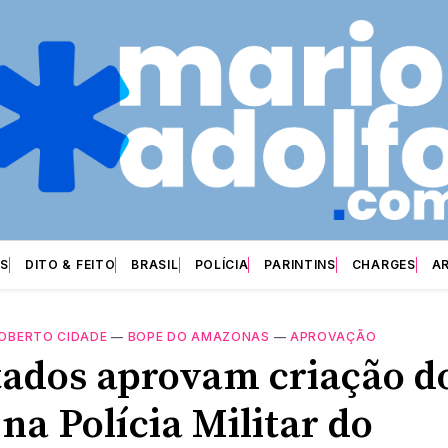
S
DITO & FEITO
BRASIL
POLÍCIA
PARINTINS
CHARGES
A
OBERTO CIDADE
—
BOPE DO AMAZONAS
—
APROVAÇÃO
ados aprovam criação d
na Polícia Militar do