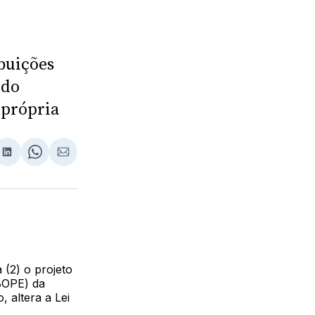
buições
ndo
 própria
lhar
partilhar
Compartilhar
Share
Compartilhar
no
on
via
ebook
LinkedIn
WhatsApp
Email
 (2) o projeto
(BOPE) da
 altera a Lei