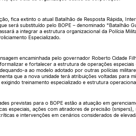
o, fica extinto o atual Batalhão de Resposta Rápida, Inte
 que será substituído pelo BOPE – denominado "Batalhão Gu
ssará a integrar a estrutura organizacional da Polícia Milit
liciamento Especializado.
sagem encaminhada pelo governador Roberto Cidade Filh
ormalizar e fortalecer a estrutura de operações especiais
dequando-a ao modelo adotado por outras polícias militare
enta que a nova unidade terá atribuições voltadas para mi
exigindo treinamento especializado e estrutura operacional
dades previstas para o BOPE estão a atuação em gerenciame
cas especiais, ações com atiradores de precisão (snipers),
ríticas e intervenções em cenários considerados de elevad