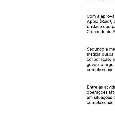
Com a aprovaçã
Apoio (Raio),
unidade que pa
Comando de Po
Segundo a men
medida busca f
corporação, a
governo argum
complexidade, 
Entre as ativi
operações táti
em situações c
complexidade.