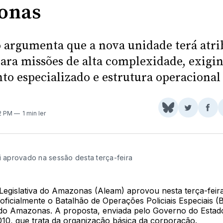
onas
 argumenta que a nova unidade terá atri
para missões de alta complexidade, exigi
to especializado e estrutura operacional
Share
Comparti
Com
02 PM
1 min ler
on
no
no
BlueSky
Twitter
Fac
oi aprovado na sessão desta terça-feira
Legislativa do Amazonas (Aleam) aprovou nesta terça-feira
a oficialmente o Batalhão de Operações Policiais Especiais 
r do Amazonas. A proposta, enviada pelo Governo do Estado,
010, que trata da organização básica da corporação.