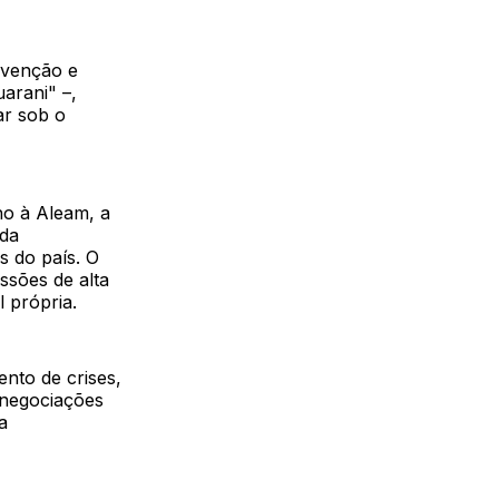
rvenção e
arani" –,
ar sob o
o à Aleam, a
 da
s do país. O
ssões de alta
 própria.
nto de crises,
 negociações
a