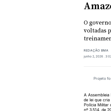
Amaz
O governo
voltadas 
treinamen
REDAÇÃO BMA
junho 2, 2026
. 3:
Projeto f
A Assembleia 
de lei que cri
Polícia Milita
nº 3.514, de 2