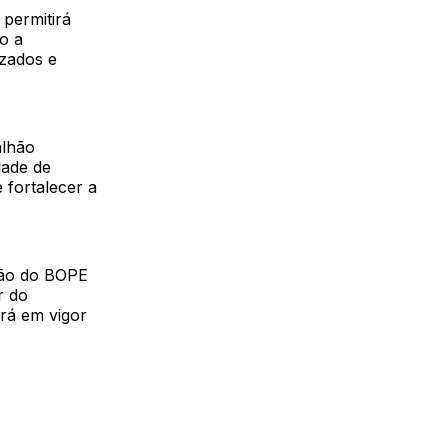
 permitirá
o a
izados e
alhão
dade de
 fortalecer a
ção do BOPE
r do
ará em vigor