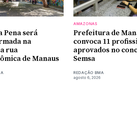
AMAZONAS
a Pena será
Prefeitura de Man
ormada na
convoca 11 profiss
a rua
aprovados no conc
nômica de Manaus
Semsa
MA
REDAÇÃO BMA
6
agosto 6, 2026