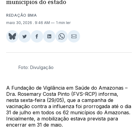
municípios do estado
REDAÇÃO BMA
maio 30, 2026
. 9:46 AM
1 min ler
Share
Compartilhar
Compartilhar
Compartilhar
Share
Compartilhar
on
no
no
no
on
via
BlueSky
Twitter
Facebook
LinkedIn
WhatsApp
Email
Foto: Divulgação
A Fundação de Vigilância em Saúde do Amazonas –
Dra. Rosemary Costa Pinto (FVS-RCP) informa,
nesta sexta-feira (29/05), que a campanha de
vacinação contra a influenza foi prorrogada até o dia
31 de julho em todos os 62 municípios do Amazonas.
Inicialmente, a mobilização estava prevista para
encerrar em 31 de maio.