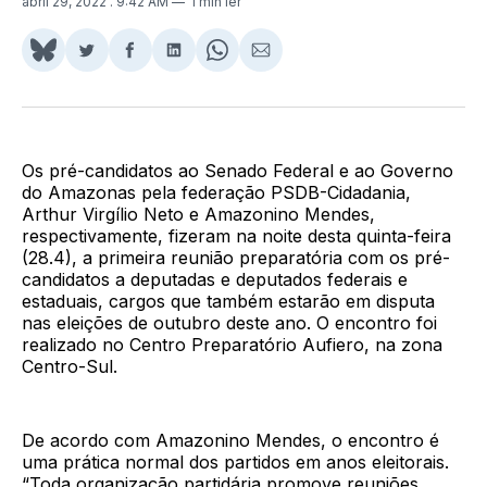
abril 29, 2022
. 9:42 AM
1 min ler
Share
Compartilhar
Compartilhar
Compartilhar
Share
Compartilhar
on
no
no
no
on
via
BlueSky
Twitter
Facebook
LinkedIn
WhatsApp
Email
Os pré-candidatos ao Senado Federal e ao Governo
do Amazonas pela federação PSDB-Cidadania,
Arthur Virgílio Neto e Amazonino Mendes,
respectivamente, fizeram na noite desta quinta-feira
(28.4), a primeira reunião preparatória com os pré-
candidatos a deputadas e deputados federais e
estaduais, cargos que também estarão em disputa
nas eleições de outubro deste ano. O encontro foi
realizado no Centro Preparatório Aufiero, na zona
Centro-Sul.
De acordo com Amazonino Mendes, o encontro é
uma prática normal dos partidos em anos eleitorais.
“Toda organização partidária promove reuniões