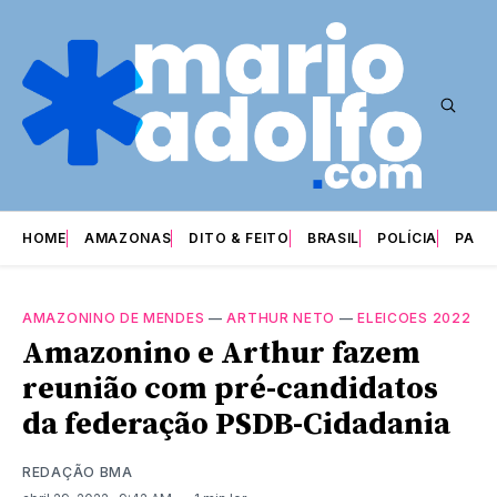
HOME
AMAZONAS
DITO & FEITO
BRASIL
POLÍCIA
PARI
AMAZONINO DE MENDES
—
ARTHUR NETO
—
ELEICOES 2022
Amazonino e Arthur fazem
reunião com pré-candidatos
da federação PSDB-Cidadania
REDAÇÃO BMA