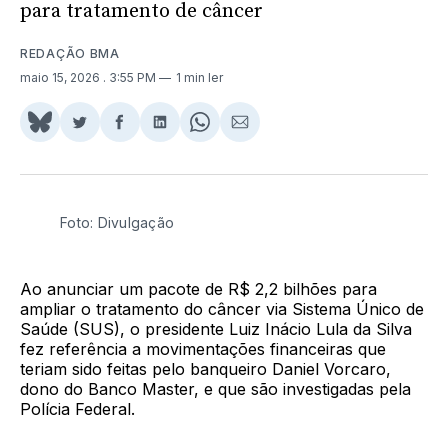
para tratamento de câncer
REDAÇÃO BMA
maio 15, 2026
. 3:55 PM
1 min ler
Share
Compartilhar
Compartilhar
Compartilhar
Share
Compartilhar
on
no
no
no
on
via
BlueSky
Twitter
Facebook
LinkedIn
WhatsApp
Email
Foto: Divulgação
Ao anunciar um pacote de R$ 2,2 bilhões para
ampliar o tratamento do câncer via Sistema Único de
Saúde (SUS), o presidente Luiz Inácio Lula da Silva
fez referência a movimentações financeiras que
teriam sido feitas pelo banqueiro Daniel Vorcaro,
dono do Banco Master, e que são investigadas pela
Polícia Federal.