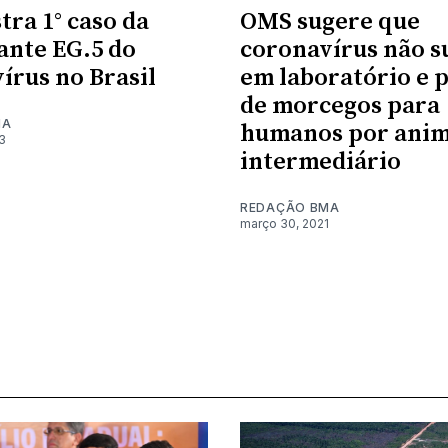
tra 1° caso da
OMS sugere que
ante EG.5 do
coronavírus não s
írus no Brasil
em laboratório e 
de morcegos para
MA
humanos por anim
3
intermediário
REDAÇÃO BMA
março 30, 2021