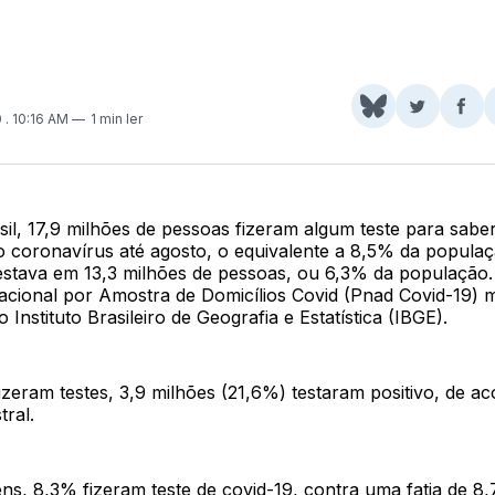
Share
Comparti
Com
0
. 10:16 AM
1 min ler
on
no
no
BlueSky
Twitter
Fac
il, 17,9 milhões de pessoas fizeram algum teste para sabe
o coronavírus até agosto, o equivalente a 8,5% da populaçã
stava em 13,3 milhões de pessoas, ou 6,3% da população.
acional por Amostra de Domicílios Covid (Pnad Covid-19) 
 Instituto Brasileiro de Geografia e Estatística (IBGE).
izeram testes, 3,9 milhões (21,6%) testaram positivo, de a
ral.
ns, 8,3% fizeram teste de covid-19, contra uma fatia de 8