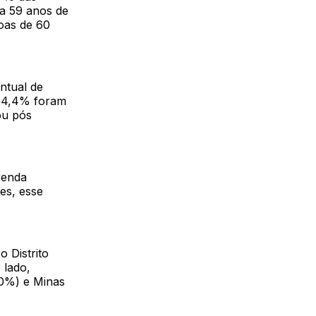
 a 59 anos de
soas de 60
ntual de
, 4,4% foram
ou pós
renda
es, esse
 Distrito
 lado,
,0%) e Minas