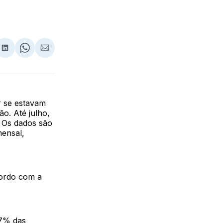
lhar
partilhar
Compartilhar
Share
Compartilhar
no
on
via
ebook
LinkedIn
WhatsApp
Email
r se estavam
o. Até julho,
 Os dados são
mensal,
cordo com a
,7% das