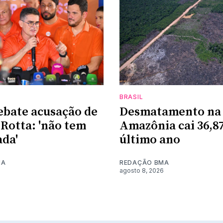
BRASIL
ebate acusação de
Desmatamento na
Rotta: 'não tem
Amazônia cai 36,8
da'
último ano
MA
REDAÇÃO BMA
6
agosto 8, 2026