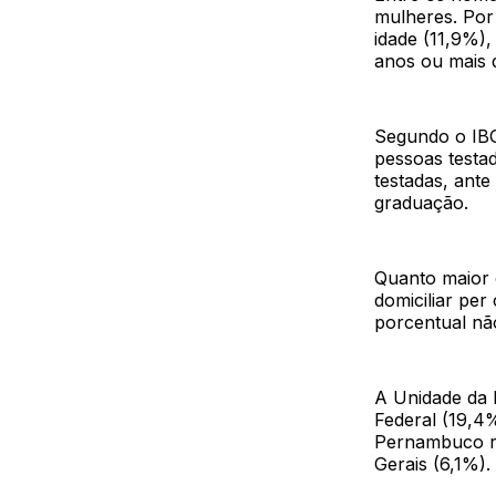
mulheres. Por 
idade (11,9%)
anos ou mais d
Segundo o IBGE
pessoas testa
testadas, ant
graduação.
Quanto maior 
domiciliar per
porcentual nã
A Unidade da F
Federal (19,4%
Pernambuco re
Gerais (6,1%).