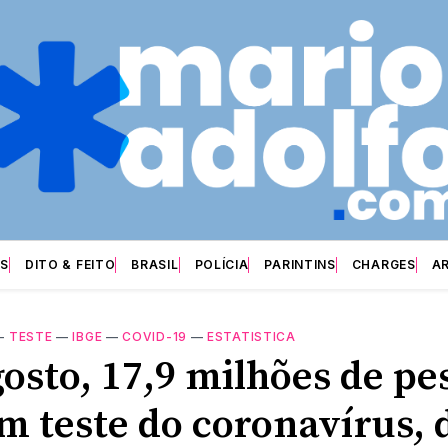
S
DITO & FEITO
BRASIL
POLÍCIA
PARINTINS
CHARGES
A
—
TESTE
—
IBGE
—
COVID-19
—
ESTATISTICA
gosto, 17,9 milhões de pe
m teste do coronavírus, 