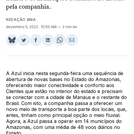
pela companhia.
REDAÇÃO BMA
dezembro 5, 2022
. 10:50 AM
2 min ler
Share
Compartilhar
Compartilhar
Compartilhar
Share
Compartilhar
on
no
no
no
on
via
BlueSky
Twitter
Facebook
LinkedIn
WhatsApp
Email
A Azul inicia nesta segunda-feira uma sequência de
abertura de novas bases no Estado do Amazonas,
oferecendo maior conectividade e conforto aos
Clientes que estão no interior do estado e precisam
se conectar com a cidade de Manaus e o restante do
Brasil. Com isto, a companhia passa a oferecer um
novo meio de transporte a boa parte dos locais, que,
antes, tinham como principal opção o meio fluvial.
Agora, a Azul passa a operar em 14 municípios do
Amazonas, com uma média de 48 voos diários no
Estado.