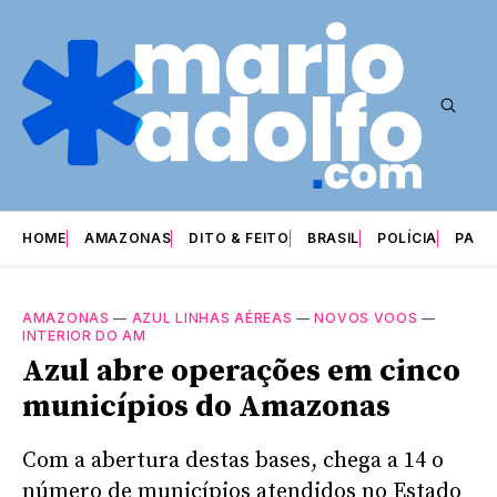
HOME
AMAZONAS
DITO & FEITO
BRASIL
POLÍCIA
PARI
AMAZONAS
—
AZUL LINHAS AÉREAS
—
NOVOS VOOS
—
INTERIOR DO AM
Azul abre operações em cinco
municípios do Amazonas
Com a abertura destas bases, chega a 14 o
número de municípios atendidos no Estado